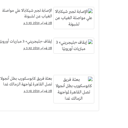
الإصابة تجبر شيكابالا علي مواصلة
الغياب عن لشبونة
28 فبراير 2014 5:45 م
إيقاف «بليجريني» 3 مباريات أوروبيًا
28 فبراير 2014 5:42 م
بعثة فريق كابوسكورب بطل أنجولا
تصل القاهرة لمواجهة الزمالك غدا
28 فبراير 2014 5:41 م