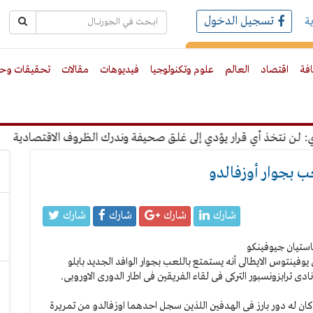
تسجيل الدخول
ة
رك بالبريد الالكترونى
افة
اقتصاد
العالم
علوم وتكنولوجيا
فيديوهات
مقالات
تحقيقات وحو
نتخذ أي قرار يؤدي إلى غلق صحيفة وندرك الظروف الاقتصادية
"ع
 بجوار أوزفالدو
شارك
شارك
شارك
شارك
فينتوس الايطالى أنه يستمتع باللعب بجوار الوافد الجديد بابلو
ى وكان له دور بارز فى الهدفين اللذين سجل احدهما اوزفالدو من تمريرة