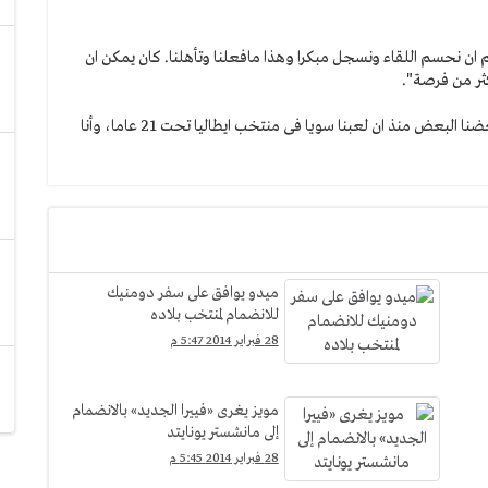
ن نحسم اللقاء ونسجل مبكرا وهذا مافعلنا وتأهلنا. كان يمكن ان
كثر من فرصة".
وأضاف تعليقا على مزاملته لاوزفالدو "أنا واوزفالدو نعرف بعضنا البعض منذ ان لعبنا سويا فى منتخب ايطاليا تحت 21 عاما، وأنا
ميدو يوافق على سفر دومنيك
للانضمام لمنتخب بلاده
28 فبراير 2014 5:47 م
مويز يغرى «فييرا الجديد» بالانضمام
إلى مانشستر يونايتد
28 فبراير 2014 5:45 م