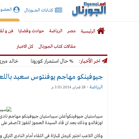
الجورنال
العضوي
كتـــابات الجـــــورنال
نت
لقائمة
إشت
مصر
الرياضة
حوادث وقضايا
فن و ثق
الرئيسية
لرئيسية
مقالات كتاب الجورنال
كل الاخبار
ونديال بنسبة 50% حال استمرار كورونا
اخر الأخبار:
خالد ميري: لن 
جيوفينكو مهاجم يوفنتوس سعيد باللعب
الرياضة
-
28 فبراير 2014 3:05 م
سيباستيان جيوفينكو
أعلن سيباستيان جيوفينكو مهاجم نادى يو
اوزفالدو وذلك بعد ان قاد السيدة العجوز للفوز 2/صفر على نادى ترابزونسبور التركى فى لقاء الفريقين فى اطار الدورى الاوروبى.
وكان اللاعب اختير كرجل المباراة فى اللقاء أمام النادى الترك