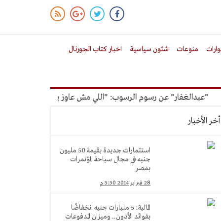
ارات
منوعات
شئون سياسية
اخبار كتاب الجورنال
بدالغفار" عن رسوم الرسوب: "اللي مش عاوز يتعلم ملوش مجانية"
أخر الأخبار
استثمارات جديدة بقيمة 50 مليون
جنيه في مجال سياحة المؤتمرات
بمصر
28 فبراير 2014 5:50 م
المالية: 5 مليارات جنيه انخفاضًا
بفوائد الأذون.. وميزان المدفوعات