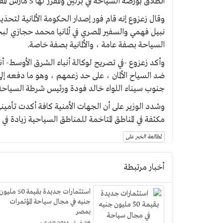
انطلاق بورصة السياحة في برلين والمقرر لها 5 مارس المقبل.
وقال زعزوع إنه قام فور إصدار الحكومة الألمانية لتحذي
نبيل فهمي والسفير المصري في ألمانيا محمد حجازي لب
السياحة بصفة عامة ، والألمانية بصفة خاصة.
وأكد زعزوع -في تصريح لوكالة أنباء الشرق الأوسط- أنه 
ضد السياح الألمان ، على حد زعمهم ، وهو ما دفعه إلى
جنوب سيناء اللواء خالد فودة ورئيس شرطة السياحة 
وشدد الوزير على أن الجهات الأمنية كافة أكدت تأمينه
مكثفة في المناطق المتاخمة للمناطق السياحية زيادة في
لمطالعة الخبر على
أخبار مرتبطة
استثمارات جديدة بقيمة 50 مليو
جنيه في مجال سياحة المؤتمرات
بمصر