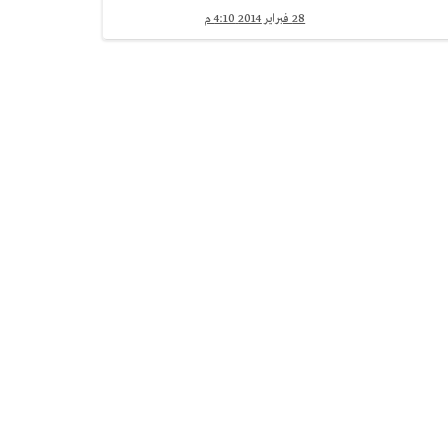
28 فبراير 2014 4:10 م