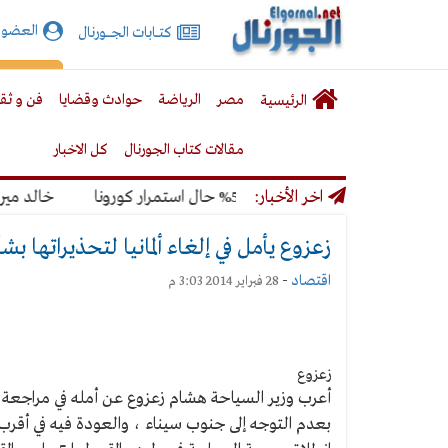
الجورنال
العضوي
كتـــابات الجـــــورنال
نت
لقائمة
إشت
مصر
الرياضة
حوادث وقضايا
فن و ثق
الرئيسية
لرئيسية
مقالات كتاب الجورنال
كل الاخبار
لمونديال بنسبة 50% حال استمرار كورونا
اخر الأخبار:
خالد ميري: لن
زعزوع يأمل في إلغاء ألمانيا لتحذيراتها بش
اقتصاد
-
28 فبراير 2014 3:03 م
زعزوع
أعرب وزير السياحة هشام زعزوع عن أمله في مراجعة الح
بعدم التوجه إلى جنوب سيناء ، والعودة فيه في أقرب