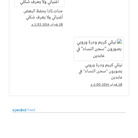
جنات لماذا يحفظ البعض
أغنياتي ولا يعرف شكلي
28 فبراير 2014 2:03 م
نيللي كريم ودرة وروبي
يصورون ''سجن النساء'' في
عابدين
28 فبراير 2014 2:00 م