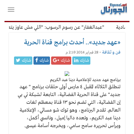
لقائمة
فتح
لرئيسية
واغلاق
القائمة
صادية
"عبدالغفار" عن رسوم الرسوب: "اللي مش عاوز يتعلم مل
«عهد جديد».. أحدث برامج قناة الحرية
فن و ثقافة
-
28 فبراير 2014 2:59 م
شارك
شارك
شارك
شارك
برنامج عهد جديد للإعلامية دينا عبد الكريم
تنطلق الثلاثاء المقبل ٤ مارس أولى حلقات برنامج " عهد
جديد" على قناة الحرية الفضائية، التابعة لشبكة تي بي
إن الفضائية، التي تضم نحو ١٣ قناة بمعظم لغات
العالم. تقدم البرنامج، وهو توك شو مسائي، الإعلامية
دينا عبد الكريم، وتعده داليا إميل، ونانسي أكمل،
ويرأس تحريره سامح سامي، ويخرجه أسامة عيسى.