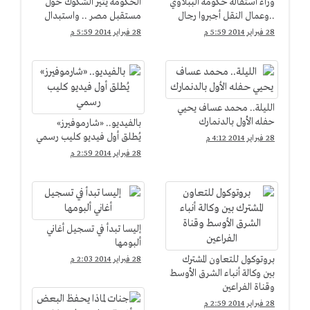
وراء استقالة حكومة الببلاوي
الحكومة يثير الشكوك حول
..وعمال النقل أجبروا رجال
مستقبل مصر .. واستبدال
الجيش علي قيادة
الببلاوي بمحلب لعبة
28 فبراير 2014 5:59 م
28 فبراير 2014 5:59 م
الأتوبيسات
"كراسي موسيقية"
الليلة.. محمد عساف يحيي
حفله الأول بالدنمارك
بالفيديو.. «شارموفيرز»
يُطلق أول فيديو كليب رسمي
28 فبراير 2014 4:12 م
28 فبراير 2014 2:59 م
إليسا تبدأ في تسجيل أغاني
ألبومها
بروتوكول للتعاون المشترك
28 فبراير 2014 2:03 م
بين وكالة أنباء الشرق الأوسط
وقناة الفراعين
28 فبراير 2014 2:59 م