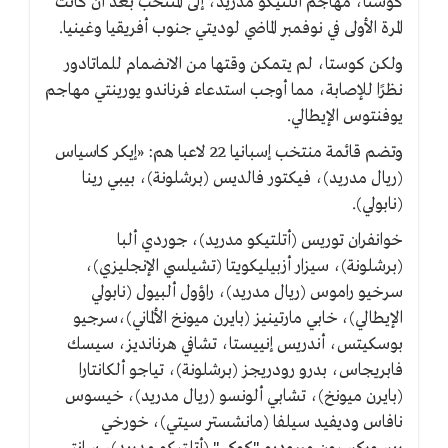
كوستا، مهاجم أتلتيكو مدريد، إلى المنتخب بعد أن كانت
المرة الأولى في نوفمبر الماضي لوديتي جنوب أفريقيا وغينيا.
ولكن كوستا، لم يتمكن وقتها من الانضمام للماتادور
نظرًا للإصابة، مما أوجب استدعاء فرناندو يورينتي مهاجم
يوفنتوس الإيطالي.
وتضم قائمة منتخب إسبانيا 22 لاعبا هم: «إيكر كاسياس
(ريال مدريد)، فيكتور فالديس (برشلونة)، بيبي رينا
(نابولي).
خوانفران توريس (أتلتيكو مدريد)، جوردي ألبا
(برشلونة)، سيزار أزبيليكويتا (تشيلسي الإنجليزي)،
سرخيو راموس (ريال مدريد)، راؤول ألبيول (نابولي
الإيطالي)، خابي مارتينيز (بايرن ميونخ الألماني)،سرجيو
بوسكيتس، أندريس إنييستا، تشافي هرنانديز، سيسك
فابريجاس، بدرو رودريجز (برشلونة)، تياجو ألكانتارا
(بايرن ميونخ)، تشابي ألونسو (ريال مدريد)، خيسوس
نافاس وديفيد سيلفا (مانشستر سيتي)، خورخي