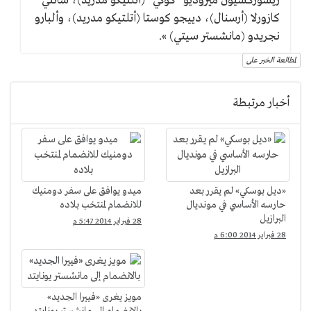
ريسوركسيون ميروديو "كوكي" (أتلتيكو مدريد)، سانتي
كازورلا (أرسنال)، دييجو كوستا (أتلتيكو مدريد)، وألبارو
نجريدو (مانشستر سيتي) ».
لمطالعة الخبر على
أخبار مرتبطة
«ديل بوسكي» لم يقرر بعد
ميدو يوافق على سفر دومنيك
حارسه الأساسي في مونديال
للانضمام لمنتخب بلاده
البرازيل
28 فبراير 2014 5:47 م
28 فبراير 2014 6:00 م
مويز يغرى «فييرا الجديد»