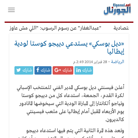
لقائمة
فتح
لرئيسية
واغلاق
القائمة
اقتصادية
"عبدالغفار" عن رسوم الرسوب: "اللي مش عاوز يتعلم 
«ديل بوسكي» يستدعي دييجو كوستا لودية
إيطاليا
الرياضة
-
28 فبراير 2014 2:49 م
شارك
شارك
شارك
شارك
أعلن فيسنتي ديل بوسكي المدير الفني للمنتخب الإسباني
لكرة القدم، الجمعة، استدعاء كل من دييجو كوستا
وتياجو ألكانتارا إلى المباراة الودية التي سيخوضها الماتادور
يوم الأربعاء المقبل أمام إيطاليا على ملعب فيسينتي
كالديرون.
وتعد هذه المرة الثانية التي يتم فيها استدعاء دييجو