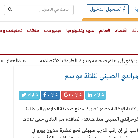
تسجيل الدخول
ة
رك بالبريد الالكترونى
افة
اقتصاد
العالم
علوم وتكنولوجيا
فيديوهات
مقالات
تحقيقات وحو
ؤدي إلى غلق صحيفة وندرك الظروف الاقتصادية
"عبدالغفار" عن ر
راندي الصيني لثلاثة مواسم
شارك
شارك
شارك
شارك
20 ، تعاقده مع النادي حتى 2017.
ا الي إن راتب المدرب سيبقى نحو عشرة ملايين يورو في