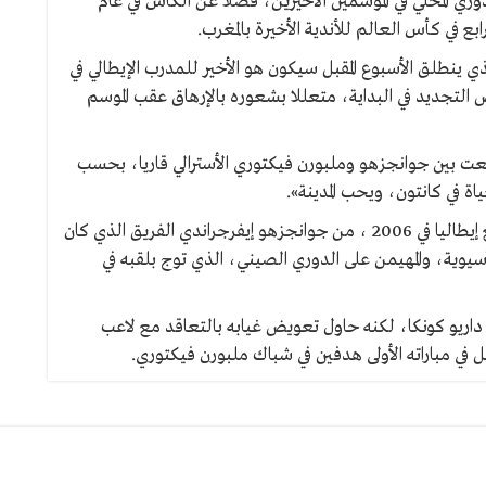
وري المحلي في الموسمين الأخيرين، فضلا عن الكأس في عام
 شائعات خلال الأيام الماضية بأن موسم 2014 الذي ينطلق الأسبوع المقبل سيكون هو الأخير للمدرب الإيطالي في
لتجديد في البداية، متعللا بشعوره بالإرهاق عقب الموسم
جمعت بين جوانجزهو وملبورن فيكتوري الأسترالي قاريا، بحسب
ة في كانتون، ويحب المدينة».
وجعل ليبي، المتوج بطلا لكأس العالم لكرة القدم مع إيطاليا في 2006 ، من جوانجزهو إيفرجراندي الفريق الذي كان
لآسيوية، والمهيمن على الدوري الصيني، الذي توج بلقبه في
 داريو كونكا، لكنه حاول تعويض غيابه بالتعاقد مع لاعب
 في مباراته الأولى هدفين في شباك ملبورن فيكتوري.