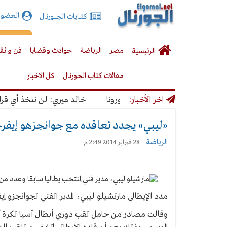
الجورنال
العضوي
كتـــابات الجـــــورنال
نت
لقائمة
إشت
مصر
الرياضة
حوادث وقضايا
فن و ثق
الرئيسية
لرئيسية
مقالات كتاب الجورنال
كل الاخبار
تمرار كورونا
اخر الأخبار:
خالد ميري: لن نتخذ أي قرار ي
«ليبي» يجدد تعاقده مع جوانجزهو إيفرج
الرياضة
-
28 فبراير 2014 2:49 م
مدد الإيطالي مارتشيلو ليبي، المدير الفني لجوانجزو إيفرجراندي الصيني منذ 12
وقالت مصادر من حامل لقب دوري أبطال آسيا لكرة آسي