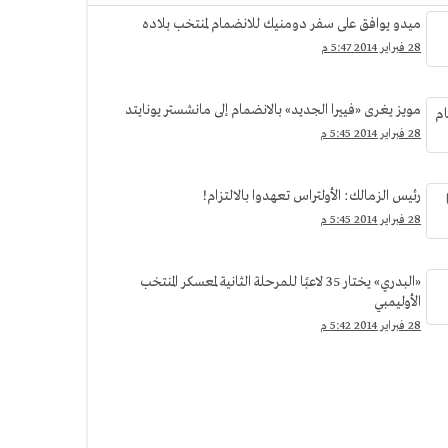
ميدو يوافق على سفر دومنيك للانضمام لمنتخب بلاده
28 فبراير 2014 5:47 م
مويز يغرى «فييرا الجديد» بالانضمام إلى مانشستر يونايتد
28 فبراير 2014 5:45 م
رئيس الزمالك: الأولتراس تعهدوا بالالتزام!
28 فبراير 2014 5:45 م
«البدري» يختار 35 لاعبًا للمرحلة الثانية لمعسكر المنتخب
الأوليمبي
28 فبراير 2014 5:42 م