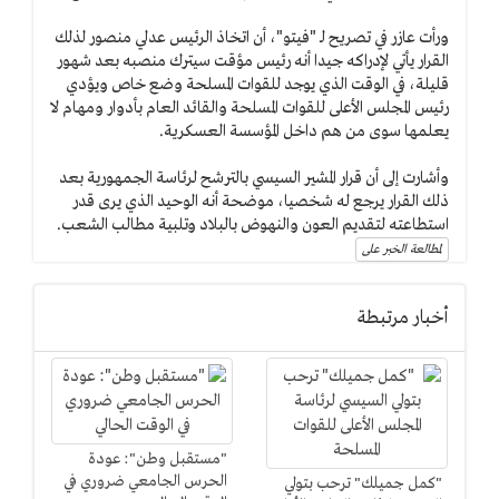
ورأت عازر في تصريح لـ "فيتو"، أن اتخاذ الرئيس عدلي منصور لذلك
القرار يأتي لإدراكه جيدا أنه رئيس مؤقت سيترك منصبه بعد شهور
قليلة، في الوقت الذي يوجد للقوات المسلحة وضع خاص ويؤدي
رئيس المجلس الأعلى للقوات المسلحة والقائد العام بأدوار ومهام لا
يعلمها سوى من هم داخل المؤسسة العسكرية.
وأشارت إلى أن قرار المشير السيسي بالترشح لرئاسة الجمهورية بعد
ذلك القرار يرجع له شخصيا، موضحة أنه الوحيد الذي يرى قدر
استطاعته لتقديم العون والنهوض بالبلاد وتلبية مطالب الشعب.
لمطالعة الخبر على
أخبار مرتبطة
"مستقبل وطن": عودة
الحرس الجامعي ضروري في
"كمل جميلك" ترحب بتولي