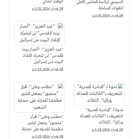
الوقت الحالي
السيسي لرئاسة المجلس الأعلى
للقوات المسلحة
28 فبراير 2014 5:32 م
28 فبراير 2014 5:42 م
"عبد العزيز": "أنصار بيت
المقدس" لن تتحرك لإنقاذ
البيت من إسرائيل
28 فبراير 2014 5:19 م
ندوة لـ "المبادرة المصرية"
للتعريف بـ"الكائنات المعدلة
"مطلب وطن": قرار
وراثيًا"..الثلاثاء
"منصور" يجعل المشير
مطمئنا لقدرته على حماية
28 فبراير 2014 5:19 م
الشعب
28 فبراير 2014 5:19 م