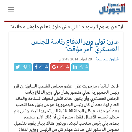
لقائمة
فتح
لرئيسية
واغلاق
القائمة
فار" عن رسوم الرسوب: "اللي مش عاوز يتعلم ملوش مجانية"
أم
عازر: تولي وزير الدفاع رئاسة المجلس
العسكري "أمر مؤقت"
شئون سياسية
-
28 فبراير 2014 2:48 م
شارك
شارك
شارك
شارك
قالت النائبة، مارجريت عازر، عضو مجلس الشعب السابق: إن قرار
رئيس الجمهورية عدلي منصور بشأن تولي وزير الدفاع رئاسة
المجلس العسكري وأن يكون القائد الأعلى للقوات المسلحة والقائد
العام لها، بعد أن كان رئيس الجمهورية هو من يتولى هذا المنصب،
يعد أمرا مؤقتا في ظل المرحلة الانتقالية التي تمر بها البلاد والتي يتم
خلالها تيسيير الأعمال فقط، مشيرة إلى أن ذلك الأمر سيتغير
بعدما يأتي رئيس منتخب للبلاد، ويكون هناك برلمان يقوم بتفعيل
نصوص الدستور التي حددت مهام كل من الرئيس ووزير الدفاع.