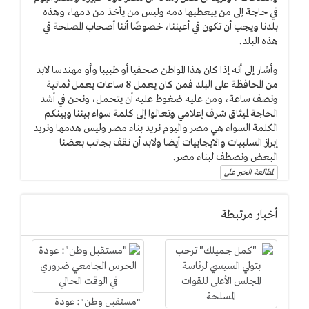
في حاجة إلى من ييعطيها دمه وليس من يأخذ من دمها، وهذه
بلدنا ويجب أن تكون في أعيننا، خصوصًا أننا أصحاب المصلحة في
هذه البلد.
وأشار إلى أنه إذا كان هذا المواطن صحفيا أو طبيبا وأو مهندسا لابد
من المحافظة على البلد فمن كان يعمل 8 ساعات يعمل ثمانية
ونصف ساعة، ومن عليه ضغوط عليه أن يتحمل، ونحن في أشد
الحاجة لميثاق شرف إعلامي وتعالوا إلى كلمة سواء بيننا وبينكم
الكلمة السواء هي مصر واليوم نريد بناء مصر وليس هدمها ونريد
إبراز السلبيات والايجابيات أيضا ولابد أن نقف بجانب بعضنا
البعض ونصطف لبناء مصر.
لمطالعة الخبر على
أخبار مرتبطة
"مستقبل وطن": عودة