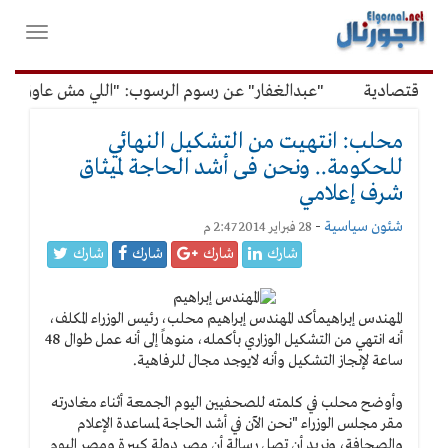
لقائمة
فتح
لرئيسية
واغلاق
القائمة
لاقتصادية
"عبدالغفار" عن رسوم الرسوب: "اللي مش عاوز يتعلم
محلب: انتهيت من التشكيل النهائي
للحكومة.. ونحن فى أشد الحاجة لميثاق
شرف إعلامي
شئون سياسية
-
28 فبراير 2014 2:47 م
شارك
شارك
شارك
شارك
المهندس إبراهيم
أكد المهندس إبراهيم محلب، رئيس الوزراء المكلف،
أنه انتهي من التشكيل الوزاري بأكمله، منوهاً إلى أنه عمل طوال 48
ساعة لإنجاز التشكيل وأنه لايوجد مجال للرفاهية.
وأوضح محلب في كلمته للصحفيين اليوم الجمعة أثناء مغادرته
مقر مجلس الوزراء "نحن الآن في أشد الحاجة لمساعدة الإعلام
والصحافة، ونريد أن تصل رسالة أن مصر دولة كبيرة ومصر اليوم