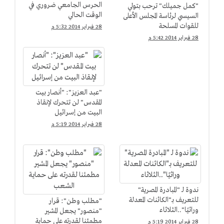
الحرس الجامعي ضروري في
"كمل جميلك" ترحب بتولي
الوقت الحالي
السيسي لرئاسة المجلس الأعلى
للقوات المسلحة
28 فبراير 2014 5:32 م
28 فبراير 2014 5:42 م
"عبد العزيز": "أنصار بيت
المقدس" لن تتحرك لإنقاذ
البيت من إسرائيل
28 فبراير 2014 5:19 م
ندوة لـ "المبادرة المصرية"
للتعريف بـ"الكائنات المعدلة
"مطلب وطن": قرار
وراثيًا"..الثلاثاء
"منصور" يجعل المشير
مطمئنا لقدرته على حماية
28 فبراير 2014 5:19 م