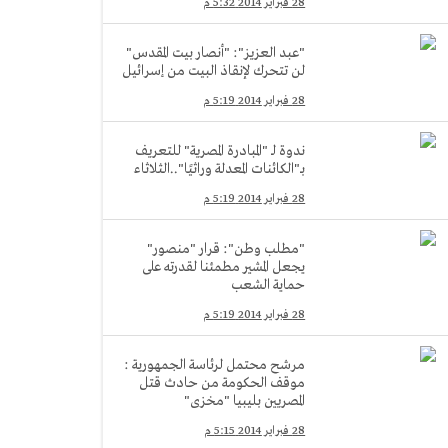
28 فبراير 2014 5:32 م
"عبد العزيز": "أنصار بيت المقدس"
لن تتحرك لإنقاذ البيت من إسرائيل
28 فبراير 2014 5:19 م
ندوة لـ "المبادرة المصرية" للتعريف
بـ"الكائنات المعدلة وراثيًا"..الثلاثاء
28 فبراير 2014 5:19 م
"مطلب وطن": قرار "منصور"
يجعل المشير مطمئنا لقدرته على
حماية الشعب
28 فبراير 2014 5:19 م
مرشح محتمل لرئاسة الجمهورية :
موقف الحكومة من حادث قتل
المصريين بليبيا "مخزى"
28 فبراير 2014 5:15 م