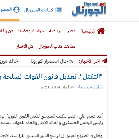
الجورنال
العضوي
كتـــابات الجـــــورنال
نت
لقائمة
إشت
مصر
الرياضة
حوادث وقضايا
فن و ثق
الرئيسية
لرئيسية
مقالات كتاب الجورنال
كل الاخبار
مونديال بنسبة 50% حال استمرار كورونا
اخر الأخبار:
خالد ميري: لن
"التكتل": تعديل قانون القوات المسلحة 
شئون سياسية
-
28 فبراير 2014 2:31 م
أكد عمرو علي، عضو المكتب السياسي لتكتل القوى الثورية الوط
رئيس المجلس العسكري والقائد الأعلى والعام للقوات المسلحة
وقال في تصريح لفيتو: إن ترشح المشير السيسي للرئاسة، لا