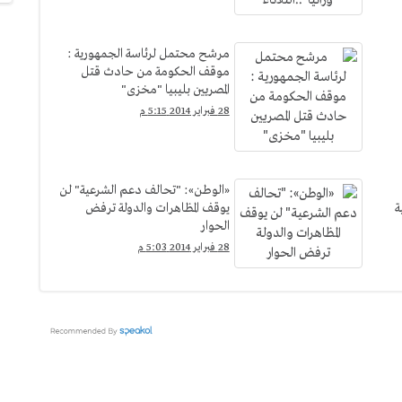
مرشح محتمل لرئاسة الجمهورية :
موقف الحكومة من حادث قتل
المصريين بليبيا "مخزى"
28 فبراير 2014 5:15 م
«الوطن»: "تحالف دعم الشرعية" لن
ة
يوقف المظاهرات والدولة ترفض
الحوار
28 فبراير 2014 5:03 م