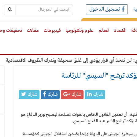
تسجيل الدخول
ة
رك بالبريد الالكترونى
افة
اقتصاد
العالم
علوم وتكنولوجيا
فيديوهات
مقالات
تحقيقات وحو
 نتخذ أي قرار يؤدي إلى غلق صحيفة وندرك الظروف الاقتصادية
"ع
يؤكد ترشح "السيسي" للرئاسة
شارك
شارك
شارك
شارك
نية، أن تعديل القانون الخاص بالقوات المسلحة ليصبح وزير الدفاع هو
 يؤكد ترشح المشير عبد الفتاح السيسي.
يعني سيطرة الجيش على الدولة وإنما يضمن استقلال الجيش كمؤسسة