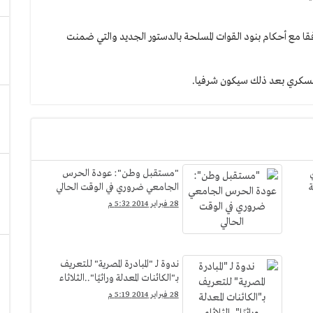
فقا مع أحكام بنود القوات المسلحة بالدستور الجديد والتي ضمنت
لعسكري بعد ذلك سيكون شرفيا.
"مستقبل وطن": عودة الحرس
ة
الجامعي ضروري في الوقت الحالي
28 فبراير 2014 5:32 م
ندوة لـ "المبادرة المصرية" للتعريف
بـ"الكائنات المعدلة وراثيًا"..الثلاثاء
28 فبراير 2014 5:19 م