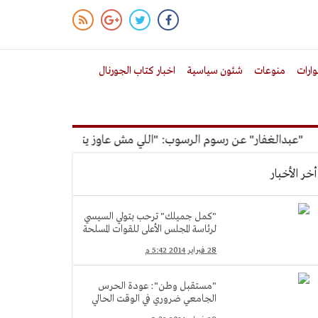
ارات
منوعات
شئون سياسية
اخبار كتاب الجورنال
بدالغفار" عن رسوم الرسوب: "اللي مش عاوز يتعلم ملوش مجانية"
أخر الأخبار
"كمل جميلك" ترحب بتولي السيسي
لرئاسة المجلس الأعلى للقوات المسلحة
28 فبراير 2014 5:42 م
"مستقبل وطن": عودة الحرس
الجامعي ضروري في الوقت الحالي