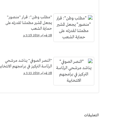
"مطلب وطن": قرار "منصور"
يجعل المشير مطمئنا لقدرته على
حماية الشعب
28 فبراير 2014 5:19 م
"النصر الصوفي" يناشد مرشحي
الرئاسة التركيز في برامجهم الانتخابي
28 فبراير 2014 5:15 م
التعليقات