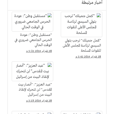
أخبار مرتبطة
"مستقبل وطن": عودة
الحرس الجامعي ضروري في
"كمل جميلك" ترحب بتولي
الوقت الحالي
السيسي لرئاسة المجلس الأعلى
للقوات المسلحة
28 فبراير 2014 5:32 م
28 فبراير 2014 5:42 م
"عبد العزيز": "أنصار بيت
المقدس" لن تتحرك لإنقاذ
البيت من إسرائيل
28 فبراير 2014 5:19 م