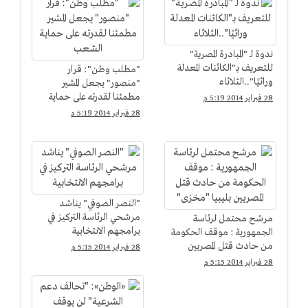
ندوة لـ "المبادرة المصرية"
للتعريف بـ"الكائنات المعدلة
"مطلب وطن": قرار
وراثيًا"..الثلاثاء
"منصور" يجعل المشير
مطمئنا لقدرته على حماية
28 فبراير 2014 5:19 م
الشعب
28 فبراير 2014 5:19 م
"النصر الصوفي" يناشد
مرشحي الرئاسة التركيز في
مرشح محتمل لرئاسة
برامجهم الانتخابية
الجمهورية : موقف الحكومة
من حادث قتل المصريين
28 فبراير 2014 5:15 م
بليبيا "مخزى"
28 فبراير 2014 5:15 م