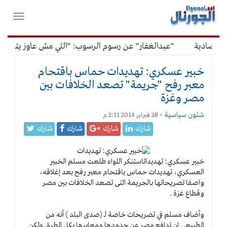
لقائمة
فتح
لرئيسية
واغلاق
القائمة
تصادية
"عبدالغفار" عن رسوم الرسوب: "اللي مش عاوز يتعلم مل
خبير عسكري: تهديدات حماس باقتحام
معبر رفح "جريمة" تصعد الخلافات بين
مصر وغزة
شئون سياسية
-
28 فبراير 2014 2:31 م
شارك
شارك
شارك
شارك
خبير عسكري: تهديدات
استنكر اللواء طلعت مسلم الخبير
العسكري، تهديدات حماس باقتحام معبر رفح بعد إغلاقه،
واصفا تصريحاتها بالجريمة التى تصعد الخلافات بين مصر
وقطاع غزة .
وأضاف مسلم في تصريحات خاصة لـ (صدى البلد ) أنه من
الطبيعي ان تدافع مصر عن حدودها ومعابرها بكل الطرق ولكن