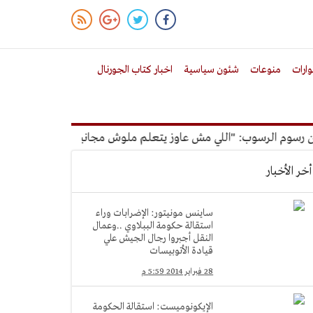
ارات
منوعات
شئون سياسية
اخبار كتاب الجورنال
م الرسوب: "اللي مش عاوز يتعلم ملوش مجانية"
أمين الإدارة ا
أخر الأخبار
ساينس مونيتور: الإضرابات وراء
استقالة حكومة الببلاوي ..وعمال
النقل أجبروا رجال الجيش علي
قيادة الأتوبيسات
28 فبراير 2014 5:59 م
الإيكونوميست: استقالة الحكومة