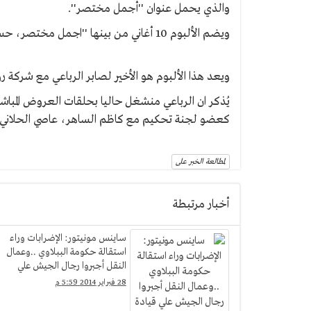
والذي يحمل عنوان ''أجمل مختصر''.
ويضم الألبوم 10 أغاني من بينها ''اجمل مختصر، حسدوني، خليها بقلبي، مبروك عليا، لما طليتي''.
ويعد هذا الألبوم هو الأخير لصابر الرباعي مع شركة ر
كعضو لجنة تحكيم مع كاظم الساهر، عاصي الحلاني،
لمطالعة الخبر على
أخبار مرتبطة
ساينس مونيتور: الإضرابات وراء
استقالة حكومة الببلاوي ..وعمال
النقل أجبروا رجال الجيش علي
قيادة الأتوبيسات
28 فبراير 2014 5:59 م