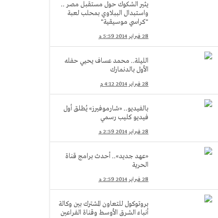
يثير الشكوك حول مستقبل مصر ..
واستبدال الببلاوي بمحلب لعبة
"كراسي موسيقية"
28 فبراير 2014 5:59 م
الليلة.. محمد عساف يحيي حفله
الأول بالدنمارك
28 فبراير 2014 4:12 م
بالفيديو.. «شارموفيرز» يُطلق أول
فيديو كليب رسمي
28 فبراير 2014 2:59 م
«عهد جديد».. أحدث برامج قناة
الحرية
28 فبراير 2014 2:59 م
بروتوكول للتعاون المشترك بين وكالة
أنباء الشرق الأوسط وقناة الفراعين