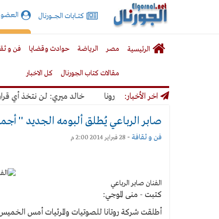
الجورنال
العضوي
كتـــابات الجـــــورنال
نت
لقائمة
إشت
مصر
الرياضة
حوادث وقضايا
فن و ثق
الرئيسية
لرئيسية
مقالات كتاب الجورنال
كل الاخبار
رار كورونا
اخر الأخبار:
خالد ميري: لن نتخذ أي قرار يؤد
صابر الرباعي يُطلق ألبومه الجديد '' أج
فن و ثقافة
-
28 فبراير 2014 2:00 م
الفنان صابر الرباعي
كتبت - منى الموجي:
أطلقت شركة روتانا للصوتيات والمرئيات أمس الخميس أل