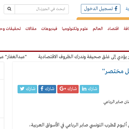
تسجيل الدخول
ة
رك بالبريد الالكترونى
افة
اقتصاد
العالم
علوم وتكنولوجيا
فيديوهات
مقالات
تحقيقات وحو
ي إلى غلق صحيفة وندرك الظروف الاقتصادية
"عبدالغفار" عن رسو
مل مختصر''
شارك
شارك
شارك
شارك
بوم المطرب التونسي صابر الرباعي في الأسواق العربية،