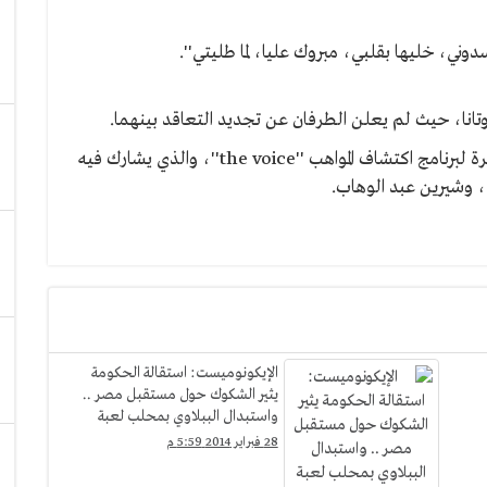
وتانا، حيث لم يعلن الطرفان عن تجديد التعاقد بينهما.
يُذكر ان الرباعي منشغل حاليا بحلقات العروض المباشرة لبرنامج اكتشاف المواهب ''the voice''، والذي يشارك فيه
 وشيرين عبد الوهاب.
الإيكونوميست: استقالة الحكومة
يثير الشكوك حول مستقبل مصر ..
واستبدال الببلاوي بمحلب لعبة
"كراسي موسيقية"
28 فبراير 2014 5:59 م