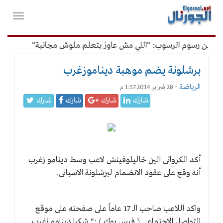
لقائمة
فتح
لرئيسية
واغلاق
القائمة
 عن رسوم الرسوب: "اللي مش عاوز يتعلم ملوش مجانية"
أمين ال
برشلونة يضم موهبة ديناموزغرب
الرياضة
-
28 فبراير 2014 1:57 م
شارك
شارك
شارك
شارك
أكد الكرواتى الين خاليلوفيتش لاعب وسط دينامو زغرب
أنه وقع على عقود الانضمام لبرشلونة الاسبانى.
واكد اللاعب صاحب الـ 17 عاماً على صفحته على موقع
التواصل الاجتماعى ( فيس بوك ) :" شكرا دينامو زغرب