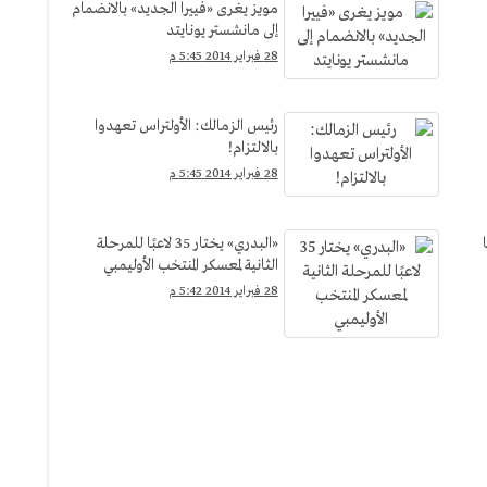
مويز يغرى «فييرا الجديد» بالانضمام
إلى مانشستر يونايتد
28 فبراير 2014 5:45 م
رئيس الزمالك: الأولتراس تعهدوا
بالالتزام!
28 فبراير 2014 5:45 م
«البدري» يختار 35 لاعبًا للمرحلة
الثانية لمعسكر المنتخب الأوليمبي
28 فبراير 2014 5:42 م