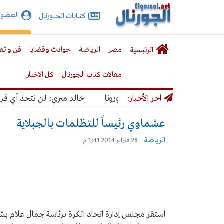
الجورنال
العضوي
كتـــابات الجـــــورنال
نت
لقائمة
إشت
مصر
الرياضة
حوادث وقضايا
فن و ثق
الرئيسية
لرئيسية
مقالات كتاب الجورنال
كل الاخبار
مرار كورونا
اخر الأخبار:
خالد ميري: لن نتخذ أي قرار يؤ
عشماوي رئيساً للتظلمات بالجبلاية
الرياضة
-
28 فبراير 2014 1:41 م
استقر مجلس إدارة اتحاد الكرة برئاسة جمال علام ب