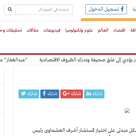
تسجيل الدخول
ة
رك بالبريد الالكترونى
افة
اقتصاد
العالم
علوم وتكنولوجيا
فيديوهات
مقالات
تحقيقات وحو
دي إلى غلق صحيفة وندرك الظروف الاقتصادية
"عبدالغفار" عن رس
شارك
شارك
شارك
شارك
شكل مبدئى على اختيار المستشار أشرف العشماوى رئيس