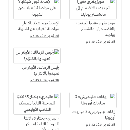
مويز يغرى «فييرا الجديد»
الإصابة تجبر شيكابالا علي
بالانضمام إلى مانشستر
مواصلة الغياب عن لشبونة
يونايتد
28 فبراير 2014 5:45 م
28 فبراير 2014 5:45 م
رئيس الزمالك: الأولتراس
تعهدوا بالالتزام!
28 فبراير 2014 5:45 م
إيقاف «بليجريني» 3 مباريات
أوروبيًا
«البدري» يختار 35 لاعبًا
للمرحلة الثانية لمعسكر
28 فبراير 2014 5:42 م