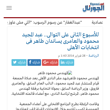
لقائمة
فتح
لرئيسية
واغلاق
القائمة
اقتصادية
"عبدالغفار" عن رسوم الرسوب: "اللي مش عاوز يتعلم 
للأسبوع الثانى على التوالى.. عبد المجيد
محمود والعامرى يساندان طاهر فى
انتخابات الأهلى
الرياضة
-
28 فبراير 2014 1:40 م
شارك
شارك
شارك
شارك
المهندس محمود طاهر
شهد مقر النادى الأهلى بعد صلاة الجمعة
قيام المستشار عبد المجيد محمود، النائب العام السابق، والعامرى
فاروق، وزير الرياضة السابق، بجولة انتخابية برفقة المهندس
محمود طاهر، المرشح لرئاسة النادى، مع أعضاء قائمته الانتخابية.
وقامت الرابطة بطرح البرنامج الانتخابي على أعضاء الجمعية
العمومية لكسب ثقتهم خلال الانتخابات المقبلة المقرر انعقادها