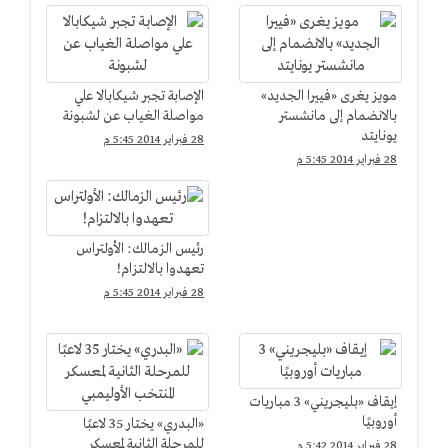
مويز يغرى «فييرا الجديد»
الإصابة تجبر شيكابالا علي
بالانضمام إلى مانشستر
مواصلة الغياب عن لشبونة
يونايتد
28 فبراير 2014 5:45 م
28 فبراير 2014 5:45 م
رئيس الزمالك: الأولتراس
تعهدوا بالالتزام!
28 فبراير 2014 5:45 م
إيقاف «بليجريني» 3 مباريات
أوروبيًا
«البدري» يختار 35 لاعبًا
للمرحلة الثانية لمعسكر
28 فبراير 2014 5:42 م