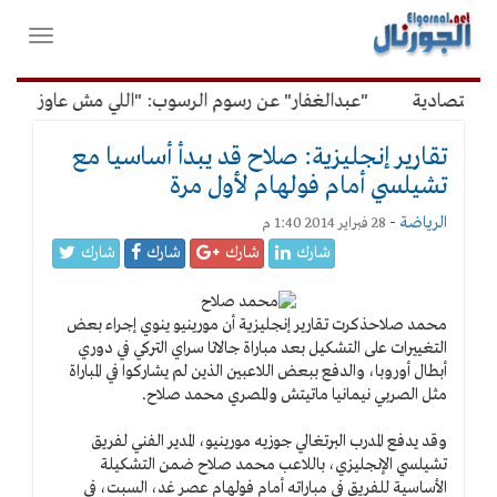
لقائمة
فتح
لرئيسية
واغلاق
القائمة
اقتصادية
"عبدالغفار" عن رسوم الرسوب: "اللي مش عاوز يتعلم 
تقارير إنجليزية: صلاح قد يبدأ أساسيا مع
تشيلسي أمام فولهام لأول مرة
الرياضة
-
28 فبراير 2014 1:40 م
شارك
شارك
شارك
شارك
محمد صلاح
ذكرت تقارير إنجليزية أن مورينيو ينوي إجراء بعض
التغييرات على التشكيل بعد مباراة جالاتا سراي التركي في دوري
أبطال أوروبا، والدفع ببعض اللاعبين الذين لم يشاركوا في المباراة
مثل الصربي نيمانيا ماتيتش والمصري محمد صلاح.
وقد يدفع المدرب البرتغالي جوزيه مورينيو، المدير الفني لفريق
تشيلسي الإنجليزي، باللاعب محمد صلاح ضمن التشكيلة
الأساسية للفريق في مباراته أمام فولهام عصر غد، السبت، في