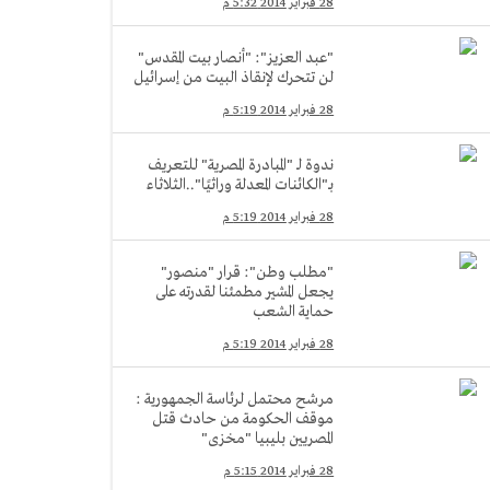
28 فبراير 2014 5:32 م
"عبد العزيز": "أنصار بيت المقدس"
لن تتحرك لإنقاذ البيت من إسرائيل
28 فبراير 2014 5:19 م
ندوة لـ "المبادرة المصرية" للتعريف
بـ"الكائنات المعدلة وراثيًا"..الثلاثاء
28 فبراير 2014 5:19 م
"مطلب وطن": قرار "منصور"
يجعل المشير مطمئنا لقدرته على
حماية الشعب
28 فبراير 2014 5:19 م
مرشح محتمل لرئاسة الجمهورية :
موقف الحكومة من حادث قتل
المصريين بليبيا "مخزى"
28 فبراير 2014 5:15 م