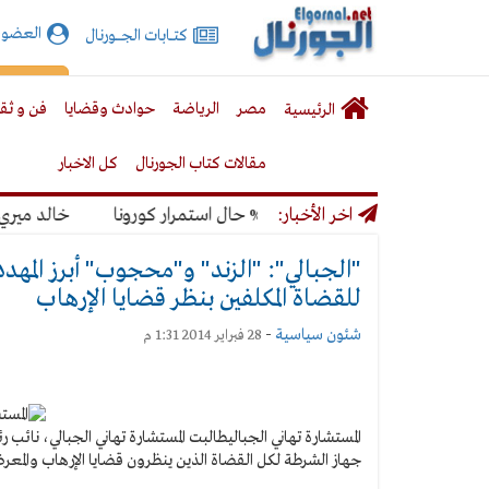
الجورنال
العضوي
كتـــابات الجـــــورنال
نت
لقائمة
إشت
مصر
الرياضة
حوادث وقضايا
فن و ثق
الرئيسية
لرئيسية
مقالات كتاب الجورنال
كل الاخبار
ونديال بنسبة 50% حال استمرار كورونا
اخر الأخبار:
خالد ميري: لن 
"الجبالي": "الزند" و"محجوب" أبرز المهدد
للقضاة المكلفين بنظر قضايا الإرهاب
شئون سياسية
-
28 فبراير 2014 1:31 م
المستشارة تهاني الجبالي
طالبت المستشارة تهاني الجبالي، نائب
جهاز الشرطة لكل القضاة الذين ينظرون قضايا الإرهاب والمعرض