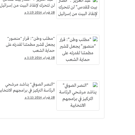
لن تتحرك لإنقاذ البيت من إسرائيل
28 فبراير 2014 5:19 م
"مطلب وطن": قرار "منصور"
يجعل المشير مطمئنا لقدرته على
حماية الشعب
28 فبراير 2014 5:19 م
"النصر الصوفي" يناشد مرشحي
الرئاسة التركيز في برامجهم الانتخابي
28 فبراير 2014 5:15 م