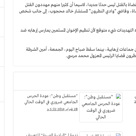
ضاة بالقتل ليس حدثا جديدا، لاسيما أن كثيرا منهم مهددون القتل
لقضاة، وقاضي "وادي النطرون" المستشار خالد محجوب، إلى جانب شخص
 التهديدات شيء متوقع لأن تنظيم الإخوان المسلمين يمارس إرهابه ضد
 بالقتل من جماعات إرهابية، بينما سقط صباح اليوم، الجمعة، أمين الشرطة
نظرون قضايا الرئيس المعزول محمد مرسي.
"مستقبل وطن": عودة الحرس
ة
الجامعي ضروري في الوقت الحالي
28 فبراير 2014 5:32 م
ندوة لـ "المبادرة المصرية" للتعريف