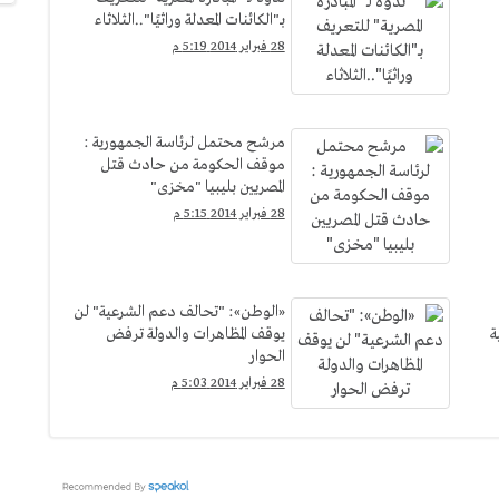
بـ"الكائنات المعدلة وراثيًا"..الثلاثاء
28 فبراير 2014 5:19 م
مرشح محتمل لرئاسة الجمهورية :
موقف الحكومة من حادث قتل
المصريين بليبيا "مخزى"
28 فبراير 2014 5:15 م
«الوطن»: "تحالف دعم الشرعية" لن
ة
يوقف المظاهرات والدولة ترفض
الحوار
28 فبراير 2014 5:03 م