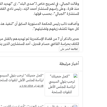
وقالت الجبالي، في تصريح خاص لـ"صدى البلد"، إن "تهديد الق
منذ فترة، وعلى رأسهم المستشار أحمد الزند، رئيس نادي ا
المستشارة "الجبالي"، بحسب قولها.
وأضافت نائب رئيس المحكمة الدستورية السابق أن "تنفيذ هذه
كل جهة تكشف زيفهم وتضليلهم".
جدير بالذكر أن 7 من قضاة الإسكندرية تم تهديدهم
المكلف بحراسة القاضي حسام قنديل، أحد المستشارين الذين ي
لمطالعة الخبر على
أخبار مرتبطة
"كمل جميلك" ترحب بتولي السيسي
لرئاسة المجلس الأعلى للقوات المسلح
28 فبراير 2014 5:42 م
"عبد العزيز": "أنصار بيت المقدس"