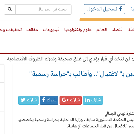
تسجيل الدخول
ة
رك بالبريد الالكترونى
افة
اقتصاد
العالم
علوم وتكنولوجيا
فيديوهات
مقالات
تحقيقات وحو
نتخذ أي قرار يؤدي إلى غلق صحيفة وندرك الظروف الاقتصادية
"عب
ين بـ"الاغتيال".. وأطالب بـ"حراسة رسمية"
شارك
شارك
شارك
شارك
 رئيس المحكمة الدستورية سابقا، وزارة الداخلية بحراسة رسمية يخصصها
ين للاغتيال من قبل الجماعات الإرهابية.