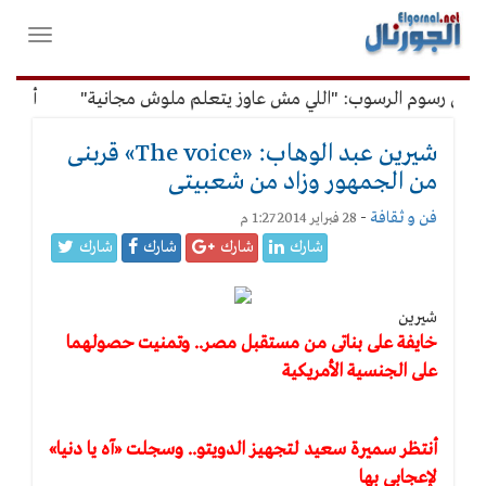
لقائمة
فتح
لرئيسية
واغلاق
القائمة
رسوم الرسوب: "اللي مش عاوز يتعلم ملوش مجانية"
أمين الإدار
شيرين عبد الوهاب: «The voice» قربنى
من الجمهور وزاد من شعبيتى
فن و ثقافة
-
28 فبراير 2014 1:27 م
شارك
شارك
شارك
شارك
شيرين
خايفة على بناتى من مستقبل مصر.. وتمنيت حصولهما
على الجنسية الأمريكية
أنتظر سميرة سعيد لتجهيز الدويتو.. وسجلت «آه يا دنيا»
لإعجابى بها