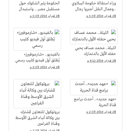
وراء استقالة حكومة الببلاوي
الحكومة يثير الشكوك حول
..وعمال النقل أجبروا رجال
مستقبل مصر .. واستبدال
الجيش علي قيادة
الببلاوي بمحلب لعبة
28 فبراير 2014 5:59 م
28 فبراير 2014 5:59 م
الأتوبيسات
"كراسي موسيقية"
الليلة.. محمد عساف يحيي
حفله الأول بالدنمارك
بالفيديو.. «شارموفيرز»
يُطلق أول فيديو كليب رسمي
28 فبراير 2014 4:12 م
28 فبراير 2014 2:59 م
«عهد جديد».. أحدث برامج
قناة الحرية
بروتوكول للتعاون المشترك
28 فبراير 2014 2:59 م
بين وكالة أنباء الشرق الأوسط
وقناة الفراعين
28 فبراير 2014 2:59 م