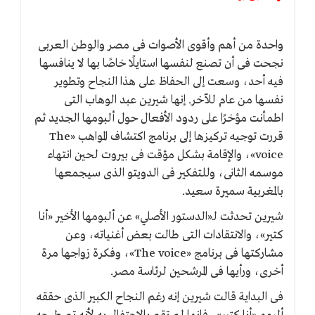
واحدة من أهم وأقوى الأصوات فى مصر والوطن العربى
نجحت فى أن تصنع لنفسها استايلًا خاصًا بها لا ينافسها
فيه أحد، وسعت إلى الحفاظ على هذا النجاح وتطوير
نفسها من عام للآخر. إنها شيرين عبد الوهاب التى
اطمأنت مؤخرًا على ردود الأفعال حول ألبومها الجديد ثم
قررت توجيه تركيزها إلى برنامج اكتشاف المواهب «The
voice»، والإقامة بشكل مؤقت فى بيروت لحين انتهاء
موسمه الثانى، وللتفكير فى الدويتو الذى سيجمعها
بالمغربية سميرة سعيد.
شيرين تحدثت لـ«الدستور الأصلي» عن ألبومها الأخير «أنا
كتير»، والانتقادات التى طالت بعض أغنياته، وعن
مشاركتها فى برنامج «The voice»، وفكرة زواجها مرة
أخرى، ورأيها فى المرشحين لرئاسة مصر.
فى البداية قالت شيرين إنه رغم النجاح الكبير الذى حققه