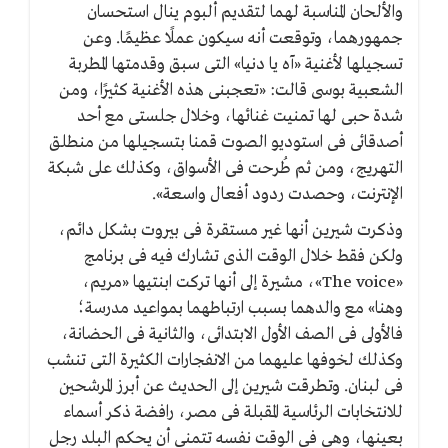
والألحان المناسبة لهما لتقديم ألبوم ينال استحسان
جمهورهما، وتوقعت أنه سيكون عملًا عظيمًا. وعن
تسجيلها لأغنية «آه يا دنيا» التى سبق وقدمتها المطربة
الشعبية بوسى قالت: «تعجبنى هذه الأغنية كثيرًا، ومن
شدة حبى لها تمنيت غنائها، وخلال جلستى مع أحد
أصدقائى فى استوديو الصوت قمنا بتسجيلها من منطلق
التهريج، ومن ثم طُرحت فى الأسواق، وكذلك على شبكة
الإنترنت، وحصدت ردود أفعال واسعة».
وذكرت شيرين أنها غير مستقرة فى بيروت بشكل دائم،
ولكن فقط خلال الوقت الذى تشارك فيه فى برنامج
«The voice»، مشيرة إلى أنها تركت ابنتيها «مريم،
وهنا» مع والدهما بسبب ارتباطهما بمواعيد مدرسة؛
فالأولى فى الصف الأول الابتدائى، والثانية فى الحضانة،
وكذلك لخوفها عليهما من الانفجارات الكثيرة التى تنشب
فى لبنان. وتطرقت شيرين إلى الحديث عن أبرز المرشحين
للانتخابات الرئاسية المقبلة فى مصر، رافضة ذكر أسماء
بعينها، وهى فى الوقت نفسه تتمنى أن يحكم البلد رجل