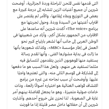
التى قدمها نفس الملحن للراحلة وردة الجزائرية، أوضحت
شيرين أن جميع أغنيات الزين تتشابه إلى درجة كبيرة مع
بعض فى التوزيع وبطء إيقاعها، والأمر لم يقتصر على
اقتراب أغنيتها من السيدة وردة. وحول تجربتها مع
برنامج «The voice» أكدت شيرين أنه ساعدها على
الاقتراب من الجمهور بشكل أكبر، وأزاد من شعبيتها فى
الوطن العربى إلى جانب أنها تشعر بارتياح كبير نحو
العمل فى إطار مؤسسة «MBC»، وكذلك شعورها بأنها
ما زالت فى بداية مشوارها الفنى، وأنها تقدم رسالة
يستفيد منها الموهوبون الذين يتقدمون للتسابق فيه
مثلما تستفيد هى منهم، ولعل هذا السبب هو ما دفعها
إلى المشاركة فى الموسم الثانى منه، والتى تعتبرها واجبًا
عليها. وأوضحت أن سبب نجاحه عن غيره من برامج
اكتشاف المواهب الغنائية هو اختياره أصواتًا رائعة، وذات
خامات صوتية متميزة، وهو ما يجعل المفاضلة بينهم أمر
غاية فى الصعوبة، لذا تحزن على خروج أحدهم. وأشارت
شيرين إلى أن حفلاتها داخل مصر قليلة إذا ما قورنت