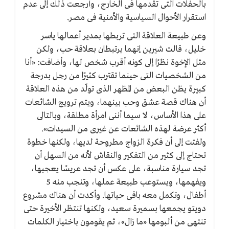
بالحفلات التى تقدمها فى الخارج، وأرجعت ذلك إلى عدم
استقرار الأحوال السياسية والأمنية فى مصر.
وعن طبيعة العلاقة التى تربطها بمدير أعمالها ياسر
خليل، قالت شيرين إنهما يرتبطان بعلاقة حب، ولكن
مثل الإخوة نظرًا إلى كونه أقرب شخص لها، وأضافت: «أنا
من الشخصيات التى حينما تقترب كثيرًا من رجل بدرجة
كبيرة يظن البعض من المظهر الذى تولّد من هذه العلاقة
أن هناك قصة عشق وحب بينهما، ويتم ترويج الشائعات
على هذا الأساس، لا سيما أننى امرأة مطلقة، وبالتالى
أكثر عرضة لهذه الشائعات عن غيرى من السيدات».
ولفتت إلى أن فكرة الزواج مطروحة لديها، ولكنها خطوة
تحتاج إلى كثير من التفكير والنقاش لأنه من السهل أن
تجد سيارة مناسبة، على عكس أن تجد عريسًا يعجبها،
ويفهمها، ويستوعب طبيعة عملها، وتنجب منه 5
أطفال، وتكمل معه باقى حياتها. وأكدت أن هناك مشروع
دويتو يجمعها بسميرة سعيد، ولكنها تنتظر الأخيرة حتى
تنتهى من ألبومها «ما زال»، ثم يقومون باختيار الكلمات