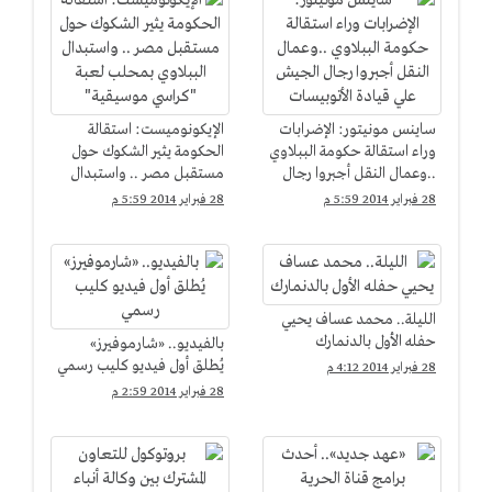
ساينس مونيتور: الإضرابات
الإيكونوميست: استقالة
وراء استقالة حكومة الببلاوي
الحكومة يثير الشكوك حول
..وعمال النقل أجبروا رجال
مستقبل مصر .. واستبدال
الجيش علي قيادة
الببلاوي بمحلب لعبة
28 فبراير 2014 5:59 م
28 فبراير 2014 5:59 م
الأتوبيسات
"كراسي موسيقية"
الليلة.. محمد عساف يحيي
حفله الأول بالدنمارك
بالفيديو.. «شارموفيرز»
يُطلق أول فيديو كليب رسمي
28 فبراير 2014 4:12 م
28 فبراير 2014 2:59 م