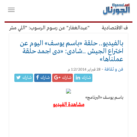
لقائمة
فتح
لرئيسية
واغلاق
القائمة
وف الاقتصادية
"عبدالغفار" عن رسوم الرسوب: "اللي مش عاوز 
بالفيديو.. حلقة «باسم يوسف» اليوم عن
اختراع الجيش ..شادى: «دى اجمد حلقة
عملناها»
فن و ثقافة
-
28 فبراير 2014 1:27 م
شارك
شارك
شارك
شارك
باسم يوسف «البرنامج»
مشاهدة الفيديو