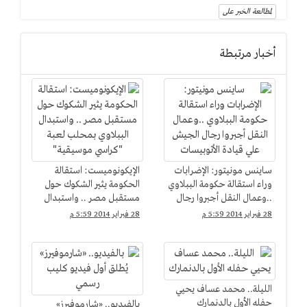
لمطالعة الخبر على
أخبار مرتبطة
ساينس مونيتور: الإضرابات
الإيكونوميست: استقالة
وراء استقالة حكومة الببلاوي
الحكومة يثير الشكوك حول
..وعمال النقل أجبروا رجال
مستقبل مصر .. واستبدال
الجيش علي قيادة
الببلاوي بمحلب لعبة
28 فبراير 2014 5:59 م
28 فبراير 2014 5:59 م
الأتوبيسات
"كراسي موسيقية"
الليلة.. محمد عساف يحيي
حفله الأول بالدنمارك
بالفيديو.. «شارموفيرز»