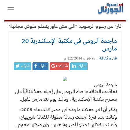
لقائمة
فتح
لرئيسية
واغلاق
القائمة
غفار" عن رسوم الرسوب: "اللي مش عاوز يتعلم ملوش مجانية"
أ
ماجدة الرومى فى مكتبة الإسكندرية 20
مارس
فن و ثقافة
-
28 فبراير 2014 1:27 م
شارك
شارك
شارك
شارك
ماجدة الرومي
تعاقدت الفنانة ماجدة الرومي على إحياء حفلاً غنائياً على
مسرح مكتبة الإسكندرية، وذلك يوم 20 مارس المقبل.
يذكر أن آخر حفلات ماجدة فى مصر كانت عام 2008،
وكانت منذ فترة أرسلت رسالة مطولة للفنانة شيريهان،
وأعلنت خلالها تحيتها لمصر وشعبها، وإن صوتها معهم .