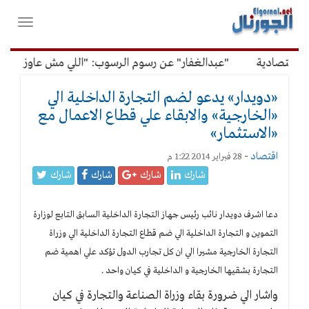
لقائمة
فتح
لرئيسية
واغلاق
القائمة
قتصادية
"عبدالغفار" عن رسوم الرسوب: "اللي مش عاوز يتعلم 
«دويدار» يدعو لضم التجارة الداخلية الي
«الخارجية» والابقاء علي قطاع الاعمال مع
«الاستثمار»
اقتصاد
-
28 فبراير 2014 1:22 م
شارك
شارك
شارك
شارك
دعا اشرف دويدار نائب رئيس جهاز التجارة الداخلية السابق التابع لوزارة
التموين و التجارة الداخلية الي ضم قطاع التجارة الداخلية الي وزراة
التجارة الخارجية مشيرا الي ان كل تجارب الدول تؤكد علي اهمية ضم
التجارة بشقيها الخارجية و الداخلية في كيان واحد .
واشار الي ضرورة بقاء وزراة الصناعة والتجارة في كيان