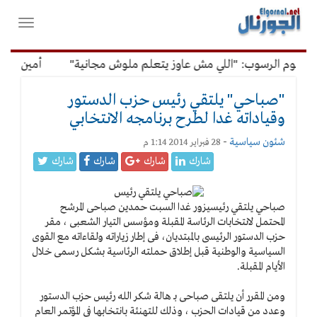
لقائمة
فتح
لرئيسية
واغلاق
القائمة
رسوم الرسوب: "اللي مش عاوز يتعلم ملوش مجانية"
أمين الإدارة
"صباحي" يلتقي رئيس حزب الدستور
وقياداته غدا لطرح برنامجه الانتخابي
شئون سياسية
-
28 فبراير 2014 1:14 م
شارك
شارك
شارك
شارك
صباحي يلتقي رئيس
يزور غدا السبت حمدين صباحى المرشح
المحتمل لانتخابات الرئاسة المقبلة ومؤسس التيار الشعبى ، مقر
حزب الدستور الرئيسى بالمبتديان، فى إطار زياراته ولقاءاته مع القوى
السياسية والوطنية قبل إطلاق حملته الرئاسية بشكل رسمى خلال
الأيام المقبلة.
ومن المقرر أن يلتقى صباحى بـ هالة شكر الله رئيس حزب الدستور
وعدد من قيادات الحزب ، وذلك للتهنئة بانتخابها في المؤتمر العام