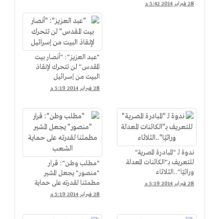
28 فبراير 2014 5:42 م
"عبد العزيز": "أنصار بيت
المقدس" لن تتحرك لإنقاذ
البيت من إسرائيل
28 فبراير 2014 5:19 م
ندوة لـ "المبادرة المصرية"
للتعريف بـ"الكائنات المعدلة
"مطلب وطن": قرار
وراثيًا"..الثلاثاء
"منصور" يجعل المشير
مطمئنا لقدرته على حماية
28 فبراير 2014 5:19 م
الشعب
28 فبراير 2014 5:19 م