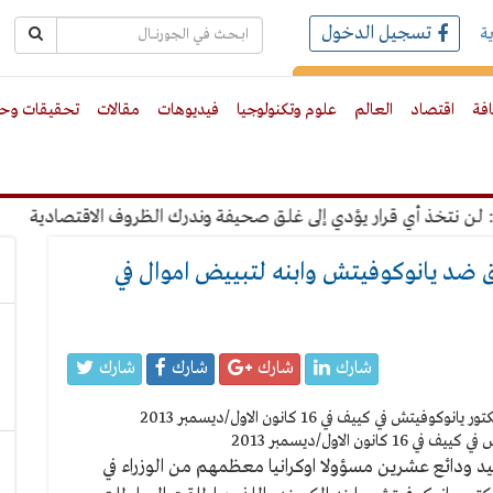
تسجيل الدخول
ة
رك بالبريد الالكترونى
افة
اقتصاد
العالم
علوم وتكنولوجيا
فيديوهات
مقالات
تحقيقات وحو
تخذ أي قرار يؤدي إلى غلق صحيفة وندرك الظروف الاقتصادية
"عب
نيا وتحقيق ضد يانوكوفيتش وابنه لتبييض اموال في
شارك
شارك
شارك
شارك
الاول/ديسمبر 2013
د ودائع عشرين مسؤولا اوكرانيا معظمهم من الوزراء في