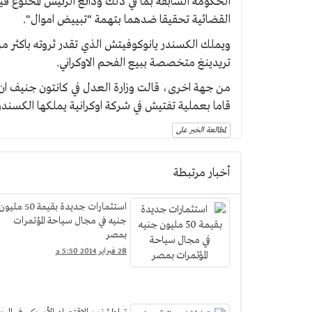
الحكومة السابقة بما في ذلك ودائع الرئيس المخلوع ف
القضائية تحقيقا ضدهما بتهمة "تبييض اموال".
تريدينغ متخصصة ببيع الفحم الاوكراني.
من جهة اخرى، قالت وزارة العدل في كانتون جنيف ان "ال
قاما بعملية تفتيش في شركة اوكرانية يملكها الكسندر يانوكوفي
لمطالعة الخبر على
أخبار مرتبطة
استثمارات جديدة بقيمة 50 مليو
جنيه في مجال سياحة المؤتمرات
بمصر
28 فبراير 2014 5:50 م