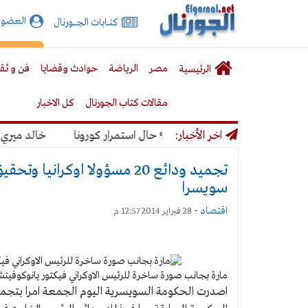
الجورنال
العضوي
كتـــابات الجـــــورنال
نت
لقائمة
إشت
مصر
الرياضة
حوادث وقضايا
فن و ثق
الرئيسية
لرئيسية
مقالات كتاب الجورنال
كل الاخبار
نديال بنسبة 50% حال استمرار كورونا
اخر الأخبار:
خالد ميري: لن ن
تجميد ودائع 20 مسؤولا اوكرا
سويسرا
اقتصاد
-
28 فبراير 2014 12:57 م
مارة بجانب صورة ساخرة للرئيس الاوكراني فيكتور يانوكوفيتش في كييف في 16 كانون 
اصدرت الحكومة السويسرية اليوم الجمعة امرا بتجمي