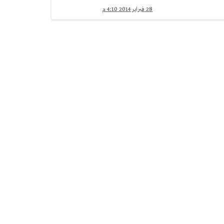
28 فبراير 2014 4:10 م