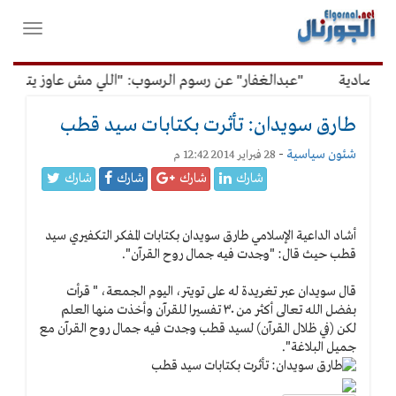
لقائمة
فتح
لرئيسية
واغلاق
القائمة
قتصادية
"عبدالغفار" عن رسوم الرسوب: "اللي مش عاوز يتعلم م
طارق سويدان: تأثرت بكتابات سيد قطب
شئون سياسية
-
28 فبراير 2014 12:42 م
شارك
شارك
شارك
شارك
أشاد الداعية الإسلامي طارق سويدان بكتابات المفكر التكفيري سيد
قطب حيث قال: "وجدت فيه جمال روح القرآن".
قال سويدان عبر تغريدة له على تويتر، اليوم الجمعة، " قرأت
بفضل الله تعالى أكثر من ٣٠ تفسيرا للقرآن وأخذت منها العلم
لكن (في ظلال القرآن) لسيد قطب وجدت فيه جمال روح القرآن مع
جميل البلاغة".