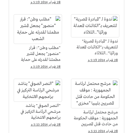
28 فبراير 2014 5:19 م
ندوة لـ "المبادرة المصرية"
للتعريف بـ"الكائنات المعدلة
"مطلب وطن": قرار
وراثيًا"..الثلاثاء
"منصور" يجعل المشير
مطمئنا لقدرته على حماية
28 فبراير 2014 5:19 م
الشعب
28 فبراير 2014 5:19 م
"النصر الصوفي" يناشد
مرشحي الرئاسة التركيز في
مرشح محتمل لرئاسة
برامجهم الانتخابية
الجمهورية : موقف الحكومة
من حادث قتل المصريين
28 فبراير 2014 5:15 م
بليبيا "مخزى"
28 فبراير 2014 5:15 م