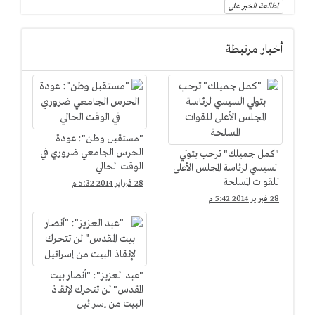
لمطالعة الخبر على
أخبار مرتبطة
"مستقبل وطن": عودة
الحرس الجامعي ضروري في
"كمل جميلك" ترحب بتولي
الوقت الحالي
السيسي لرئاسة المجلس الأعلى
للقوات المسلحة
28 فبراير 2014 5:32 م
28 فبراير 2014 5:42 م
"عبد العزيز": "أنصار بيت
المقدس" لن تتحرك لإنقاذ
البيت من إسرائيل