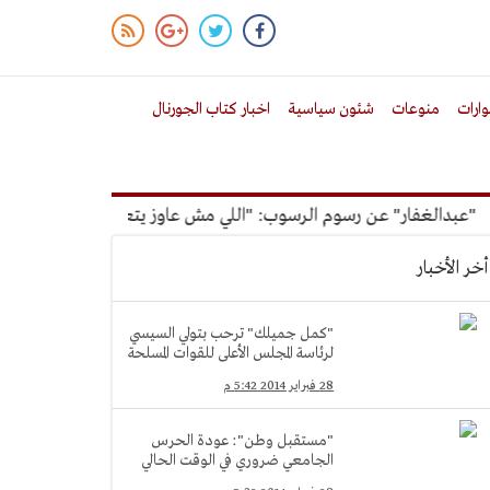
ارات
منوعات
شئون سياسية
اخبار كتاب الجورنال
دالغفار" عن رسوم الرسوب: "اللي مش عاوز يتعلم ملوش مجانية"
أخر الأخبار
"كمل جميلك" ترحب بتولي السيسي
لرئاسة المجلس الأعلى للقوات المسلحة
28 فبراير 2014 5:42 م
"مستقبل وطن": عودة الحرس
الجامعي ضروري في الوقت الحالي