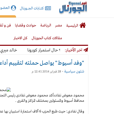
الجورنال
العضوي
كتـــابات الجـــــورنال
نت
لقائمة
إشت
مصر
الرياضة
حوادث وقضايا
فن و ثق
الرئيسية
لرئيسية
مقالات كتاب الجورنال
كل الاخبار
نديال بنسبة 50% حال استمرار كورونا
اخر الأخبار:
خالد ميري: لن ن
"وفد أسيوط" يواصل حملته لتقييم أداء ال
شئون سياسية
-
28 فبراير 2014 12:41 م
محمود معوض نفادى
أكد محمود معوض نفادى رئيس اللجنة ا
محافظ أسيوط والمسئولين بمختلف المراكز والقرى .
وقال نفادى: حيث طبع الحزب 6 آلاف ا