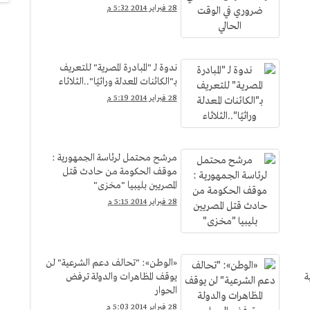
28 فبراير 2014 5:32 م
ندوة لـ "المبادرة المصرية" للتعريف
بـ"الكائنات المعدلة وراثيًا"..الثلاثاء
28 فبراير 2014 5:19 م
مرشح محتمل لرئاسة الجمهورية :
موقف الحكومة من حادث قتل
المصريين بليبيا "مخزى"
28 فبراير 2014 5:15 م
«الوطن»: "تحالف دعم الشرعية" لن
ة
يوقف المظاهرات والدولة ترفض
الحوار
28 فبراير 2014 5:03 م