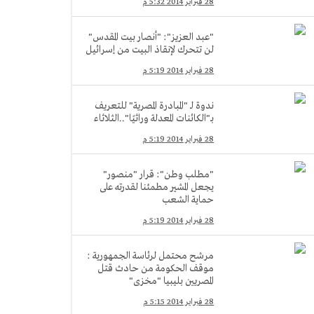
28 فبراير 2014 5:32 م
"عبد العزيز": "أنصار بيت المقدس"
لن تتحرك لإنقاذ البيت من إسرائيل
28 فبراير 2014 5:19 م
ندوة لـ "المبادرة المصرية" للتعريف
بـ"الكائنات المعدلة وراثيًا"..الثلاثاء
28 فبراير 2014 5:19 م
"مطلب وطن": قرار "منصور"
يجعل المشير مطمئنا لقدرته على
حماية الشعب
28 فبراير 2014 5:19 م
مرشح محتمل لرئاسة الجمهورية :
موقف الحكومة من حادث قتل
المصريين بليبيا "مخزى"
28 فبراير 2014 5:15 م