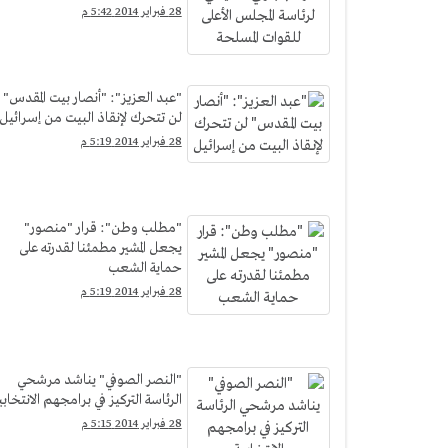
28 فبراير 2014 5:42 م
"عبد العزيز": "أنصار بيت المقدس"
لن تتحرك لإنقاذ البيت من إسرائيل
28 فبراير 2014 5:19 م
"مطلب وطن": قرار "منصور"
يجعل المشير مطمئنا لقدرته على
حماية الشعب
28 فبراير 2014 5:19 م
"النصر الصوفي" يناشد مرشحي
الرئاسة التركيز في برامجهم الانتخابي
28 فبراير 2014 5:15 م