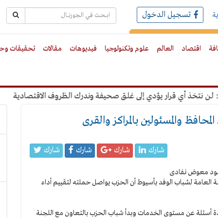
تسجيل الدخول
ة
رك بالبريد الالكترونى
افة
اقتصاد
العالم
علوم وتكنولوجيا
فيديوهات
مقالات
تحقيقات وحو
تخذ أي قرار يؤدي إلى غلق صحيفة وندرك الظروف الاقتصادية
"عب
محافظ والمسئولين بالمراكز والقرى
شارك
شارك
شارك
شارك
لعامة لشباب الوفد بأسيوط أن الحزب يواصل حملته لتقييم أداء
ستمارة استبيان بها عدة أسئلة عن مستوى الخدمات وبدأ شباب الحزب بالتعاون مع اللجنة