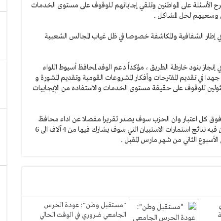
وطرح الأسئلة على المواطنين وتلقي إجاباتهم للوقوف على مستوى الخدمات
ين وسعيهم لحل المشاكل .
في إطار الشفافية والمكاشفة خصوصا في ظل غياب المجالس الشعبية
جاز بنود خارطة الطريق ، مؤكداً دعم الوفد لمحافظ أسيوط اللواء
جهدا في تقديم المقترحات وأفكار المشروعات القومية وتقديم المشورة و
سئولين للوقوف على حقيقة مستوى الخدمات والاستفاده من الإيجابيات
 وفوق كل اعتبار وان الحزب سوف يصدر تقريرا مفصلا عن اداء محافظ
أسيوط بعد مرور 6 اشهر على توليه المسئولية و تقريرا آخر يعلن فيه نتائج استمارات الاستبيان التي سوف يشارك فيها من 4 آلاف الى 6
لأسبوع الثاني من شهر مارس المقبل .
"مستقبل وطن": عودة الحرس
ة
الجامعي ضروري في الوقت الحالي