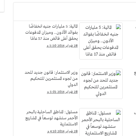
ن
المالية: 5 مليارات جنيه انخفاضًا
بفوائد الأذون.. وميزان المدفوعات
يحقق أعلى فائض منذ 17 عامًا
28 فبراير 2014 5:50 م
ع
وزير الاستثمار: قانون جديد للحد
من لجوء المستثمرين للتحكيم
الدولي
28 فبراير 2014 5:01 م
س
مسئول: المناطق الساحلية بالبحر
الأحمر ستشهد توسعاً في المشاريع
الاستثمارية
28 فبراير 2014 4:10 م