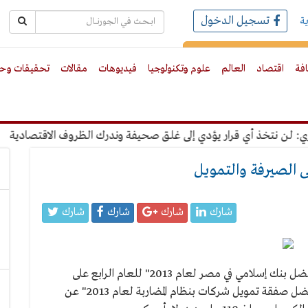
تسجيل الدخول
ة
رك بالبريد الالكترونى
افة
اقتصاد
العالم
علوم وتكنولوجيا
فيديوهات
مقالات
تحقيقات وحو
 نتخذ أي قرار يؤدي إلى غلق صحيفة وندرك الظروف الاقتصادية
"ع
فى الصيرفة والتمويل
شارك
شارك
شارك
شارك
حصل مصرف أبو ظبي الإسلامي– مصر على جائزة "أفضل بنك إسلامي في مصر لعام 2013" للعام الرابع على
التوالي، بالإضافة لحصوله للمرة الأولى على جائزة "أفضل صفقة تمويل شركات بنظام المضاربة لعام 2013" عن