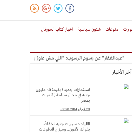
ارات
منوعات
شئون سياسية
اخبار كتاب الجورنال
بدالغفار" عن رسوم الرسوب: "اللي مش عاوز يتعلم ملوش مجانية"
أخر الأخبار
استثمارات جديدة بقيمة 50 مليون
جنيه في مجال سياحة المؤتمرات
بمصر
28 فبراير 2014 5:50 م
المالية: 5 مليارات جنيه انخفاضًا
بفوائد الأذون.. وميزان المدفوعات