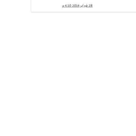
28 فبراير 2014 4:10 م