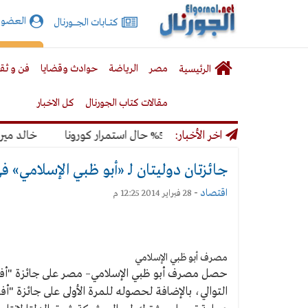
الجورنال
العضوي
كتـــابات الجـــــورنال
نت
لقائمة
إشت
مصر
الرياضة
حوادث وقضايا
فن و ثق
الرئيسية
لرئيسية
مقالات كتاب الجورنال
كل الاخبار
مونديال بنسبة 50% حال استمرار كورونا
اخر الأخبار:
خالد ميري: لن
جائزتان دوليتان لـ «أبو ظبي الإسلامي» 
اقتصاد
-
28 فبراير 2014 12:25 م
مصرف أبو ظبي الإسلامي