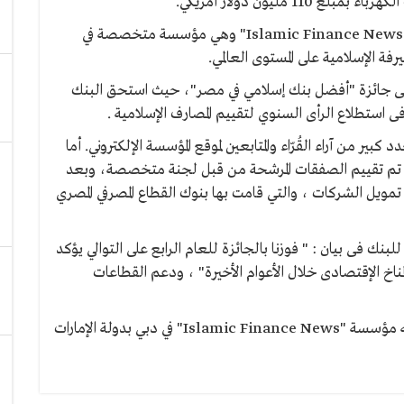
مليون دولار أمريكي.
ومٌنحت هاتين الجائزتين للمصرف من قبل مؤسسة "Islamic Finance News" وهي مؤسسة متخصصة في
فة الإسلامية على المستوى العالمي.
على جائزة "أفضل بنك إسلامي في مصر"، حيث استحق البنك
 استطلاع الرأى السنوي لتقييم المصارف الإسلامية .
كبير من آراء القُرّاء والمتابعين لموقع المؤسسة الإلكتروني. أما
 تم تقييم الصفقات المرشحة من قبل لجنة متخصصة، وبعد
ل تمويل الشركات ، والتي قامت بها بنوك القطاع المصرفي المصري
نك فى بيان : " فوزنا بالجائزة للعام الرابع على التوالي يؤكد
لمناخ الإقتصادى خلال الأعوام الأخيرة" ، ودعم القطاعات
تسلمت لطفي الجوائز خلال حفل التكريم الذي اقامته مؤسسة "Islamic Finance News" في دبي بدولة الإمارات