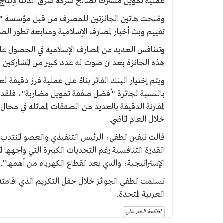
عملية تمويل مشترك لصالح شركة شرق الدلتا لإنتاج الكهرباء بمبلغ 110 
تقييم وبث أخبار المصارف الإسلامية ومتابعة تطور الصير
وتتنافس العديد من المصارف الإسلامية في الحصول 
هذه الجائزة بعد ان صوت له عدد كبير من المشاركين فى
ويتم إختيار البنك الفائز بناءً على عملية فرز دقيقة لعدد 
بالنسبة لجائزة "أفضل صفقة تمويل مضاربة"، فلقد
المقارنة الدقيقة بالعديد من الصفقات المماثلة في مجا
خلال العام الماضي.
قالت نيفين لطفي، الرئيس التنفيذي والعضو المنتدب للب
القدرة التنافسية رغم التحديات الكبيرة التي واجهها ا
الإستراتيجبة، والذي يعد لقطاع الكهرباء من أهمها".
العربية المتحدة.
لمطالعة الخبر على