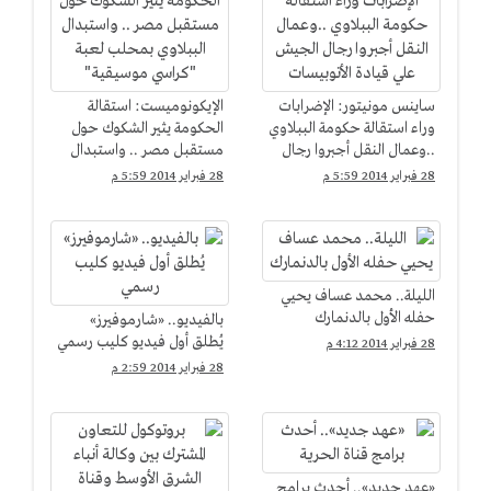
ساينس مونيتور: الإضرابات
الإيكونوميست: استقالة
وراء استقالة حكومة الببلاوي
الحكومة يثير الشكوك حول
..وعمال النقل أجبروا رجال
مستقبل مصر .. واستبدال
الجيش علي قيادة
الببلاوي بمحلب لعبة
28 فبراير 2014 5:59 م
28 فبراير 2014 5:59 م
الأتوبيسات
"كراسي موسيقية"
الليلة.. محمد عساف يحيي
حفله الأول بالدنمارك
بالفيديو.. «شارموفيرز»
يُطلق أول فيديو كليب رسمي
28 فبراير 2014 4:12 م
28 فبراير 2014 2:59 م
«عهد جديد».. أحدث برامج