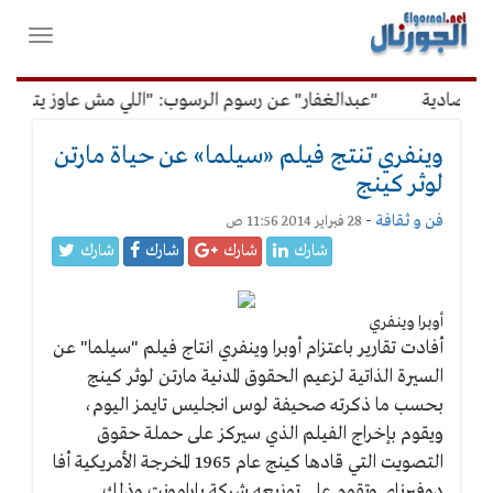
لقائمة
فتح
لرئيسية
واغلاق
القائمة
تصادية
"عبدالغفار" عن رسوم الرسوب: "اللي مش عاوز يتعلم مل
وينفري تنتج فيلم «سيلما» عن حياة مارتن
لوثر كينج
فن و ثقافة
-
28 فبراير 2014 11:56 ص
شارك
شارك
شارك
شارك
أوبرا وينفري
أفادت تقارير باعتزام أوبرا وينفري انتاج فيلم "سيلما" عن
السيرة الذاتية لزعيم الحقوق المدنية مارتن لوثر كينج
بحسب ما ذكرته صحيفة لوس انجليس تايمز اليوم،
ويقوم بإخراج الفيلم الذي سيركز على حملة حقوق
التصويت التي قادها كينج عام 1965 المخرجة الأمريكية أفا
دوفيرناي وتقوم على توزيعه شركة بارامونت وذلك