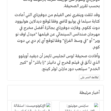
بحسب تقرير الصحيفة.
وقد تلقت وينفري نص الفيلم من دوفيرناي التي أعادت
كتابة سيلما في يوليو الماضي وفقا لموقع ديدلاين هوليوود
دوت ككوم. وفازت دوفيرناي بجائزة أفضل مخرج في
مهرجان صندانس السينمائي عن فيلمها "ميدل اوف نو
وير" أو "في وسط الفراغ" وفقا لموقع آي إم دي بي دوت
كوم.
وأفادت صحيفة لوس انجليس تايمز أن ديفيد أويلوو
الذي تألق في فيلم المخرج لي دانيلز "زا باتلر" أو "كبير
الخدم" سيلعب دور مارتن لوثر كينج.
لمطالعة الخبر على
أخبار مرتبطة