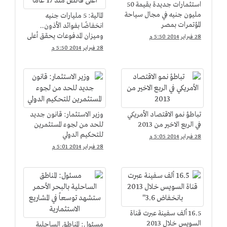
استثمارات جديدة بقيمة 50
مليون جنيه في مجال سياحة
المالية: 5 مليارات جنيه
المؤتمرات بمصر
انخفاضًا بفوائد الأذون..
وميزان المدفوعات يحقق أعلى
28 فبراير 2014 5:50 م
فائض منذ 17 عامًا
28 فبراير 2014 5:50 م
تباطؤ نمو الاقتصاد الأمريكي
وزير الاستثمار: قانون جديد
في الربع الاخير من 2013
للحد من لجوء المستثمرين
للتحكيم الدولي
28 فبراير 2014 5:05 م
28 فبراير 2014 5:01 م
16.5 ألف سفينة عبرت قناة
السويس خلال 2013
مسئول: المناطق الساحلية