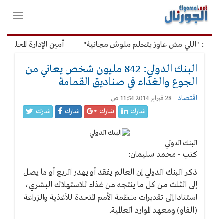
لقائمة
فتح
لرئيسية
واغلاق
القائمة
: "اللي مش عاوز يتعلم ملوش مجانية"
أمين الإدارة المحلية: م
البنك الدولي: 842 مليون شخص يعاني من
الجوع والغذاء في صناديق القمامة
اقتصاد
-
28 فبراير 2014 11:54 ص
شارك
شارك
شارك
شارك
البنك الدولي
كتب - محمد سليمان:
ذكر البنك الدولي إن العالم يفقد أو يهدر الربع أو ما يصل
إلى الثلث من كل ما ينتجه من غذاء للاستهلاك البشري،
استنادا إلى تقديرات منظمة الأمم المتحدة للأغذية والزراعة
(الفاو) ومعهد الموارد العالمية.