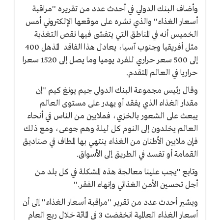
وأضاف البنك الدولي في أحدث عدد من تقريره ''مراقبة
أسعار الغذاء'' والذي نشره على موقعها الإلكتروني أمس
الخميس أنه في المناطق التي يتفشى فيها نقص التغذية
مثل أفريقيا وجنوب آسيا، يعادل هذا الفاقد المذهل 400
إلى 500 سعر حراري للفرد يوميا وما يصل إلى 1520 سعرا
حراريا في العالم المتقدم.
وقال رئيس مجموعة البنك الدولي جيم يونغ كيم ''إن
مقدار الغذاء الذي يفقد أو يهدر على مستوى العالم
يبعث على الشعور بالخزي، فملايين من الناس في أنحاء
العالم يخلدون إلى النوم كل ليلة وهم جوعى، ومع ذلك
فإن ملايين الأطنان من الغذاء ينتهي بها المطاف في صناديق
القمامة أو تفسد في الطريق إلى الأسواق.
وتابع ''يجب علينا معالجة هذه المشكلة في كل بلد من
أجل تحسين الأمن الغذائي وإنهاء الفقر.''
ويشير أحدث عدد من تقرير ''مراقبة أسعار الغذاء'' إلى أن
أسعار الغذاء العالمية انخفضت 3 في المائة خلال ربع العام