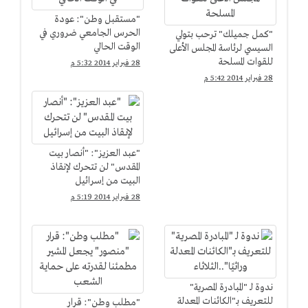
"مستقبل وطن": عودة
الحرس الجامعي ضروري في
"كمل جميلك" ترحب بتولي
الوقت الحالي
السيسي لرئاسة المجلس الأعلى
للقوات المسلحة
28 فبراير 2014 5:32 م
28 فبراير 2014 5:42 م
"عبد العزيز": "أنصار بيت
المقدس" لن تتحرك لإنقاذ
البيت من إسرائيل
28 فبراير 2014 5:19 م
ندوة لـ "المبادرة المصرية"
للتعريف بـ"الكائنات المعدلة
"مطلب وطن": قرار