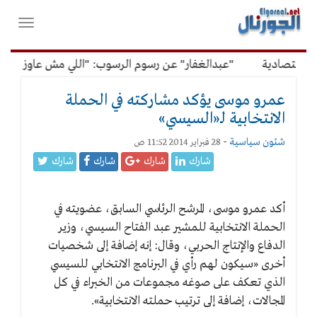
لقائمة
فتح
لرئيسية
واغلاق
القائمة
اقتصادية
"عبدالغفار" عن رسوم الرسوب: "اللي مش عاوز يتعلم 
عمرو موسى يؤكد مشاركته في الحملة
الانتخابية لـ«السيسي»
شئون سياسية
-
28 فبراير 2014 11:52 ص
شارك
شارك
شارك
شارك
أكد عمرو موسى، المرشح الرئاسي السابق، عضويته في
الحملة الانتخابية للمشير عبد الفتاح السيسي، وزير
الدفاع والإنتاج الحربي،
وقال: إنه إضافة إلى شخصيات
أخرى «سيكون لهم رأي في البرنامج الانتخابي للسيسي
الذي تعكف على صوغه مجموعات من الخبراء في كل
المجالات، إضافة إلى ترتيب حملته الانتخابية».