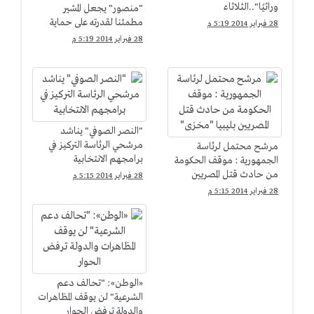
وراثيًا"..الثلاثاء
"منصور" يجعل المشير
مطمئنا لقدرته على حماية
28 فبراير 2014 5:19 م
الشعب
28 فبراير 2014 5:19 م
"النصر الصوفي" يناشد
مرشحي الرئاسة التركيز في
مرشح محتمل لرئاسة
برامجهم الانتخابية
الجمهورية : موقف الحكومة
من حادث قتل المصريين
28 فبراير 2014 5:15 م
بليبيا "مخزى"
28 فبراير 2014 5:15 م
«الوطن»: "تحالف دعم
الشرعية" لن يوقف المظاهرات
والدولة ترفض الحوار