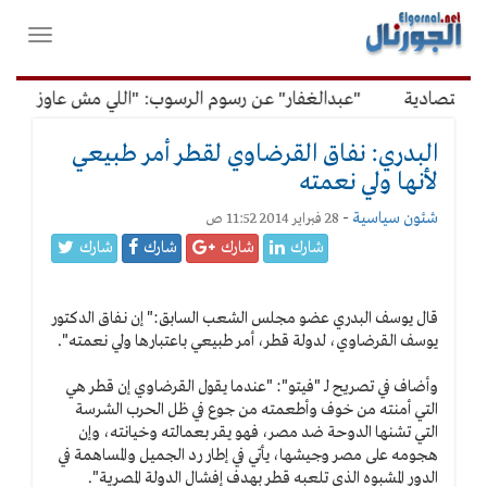
لقائمة
فتح
لرئيسية
واغلاق
القائمة
اقتصادية
"عبدالغفار" عن رسوم الرسوب: "اللي مش عاوز يتعلم 
البدري: نفاق القرضاوي لقطر أمر طبيعي
ﻷنها ولي نعمته
شئون سياسية
-
28 فبراير 2014 11:52 ص
شارك
شارك
شارك
شارك
قال يوسف البدري عضو مجلس الشعب السابق:" إن نفاق الدكتور
يوسف القرضاوي، لدولة قطر، أمر طبيعي باعتبارها ولي نعمته".
وأضاف في تصريح لـ "فيتو": "عندما يقول القرضاوي إن قطر هي
التي أمنته من خوف وأطعمته من جوع في ظل الحرب الشرسة
التي تشنها الدوحة ضد مصر، فهو يقر بعمالته وخيانته، وإن
هجومه على مصر وجيشها، يأتي في إطار رد الجميل والمساهمة في
الدور المشبوه الذي تلعبه قطر بهدف إفشال الدولة المصرية".