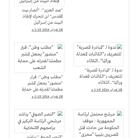
"عبد العزيز": "أنصار بيت
المقدس" لن تتحرك لإنقاذ
البيت من إسرائيل
28 فبراير 2014 5:19 م
ندوة لـ "المبادرة المصرية"
للتعريف بـ"الكائنات المعدلة
"مطلب وطن": قرار
وراثيًا"..الثلاثاء
"منصور" يجعل المشير
مطمئنا لقدرته على حماية
28 فبراير 2014 5:19 م
الشعب
28 فبراير 2014 5:19 م
"النصر الصوفي" يناشد