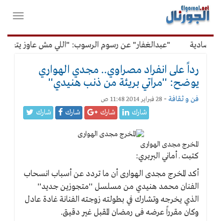
لقائمة
فتح
لرئيسية
واغلاق
القائمة
تصادية
"عبدالغفار" عن رسوم الرسوب: "اللي مش عاوز يتعلم مل
رداً على انفراد مصراوي.. مجدي الهواري
يوضح: ''مراتي بريئة من ذنب هنيدي''
فن و ثقافة
-
28 فبراير 2014 11:48 ص
شارك
شارك
شارك
شارك
المخرج مجدى الهوارى
كتبت ـ أماني البربري:
أكد المخرج مجدى الهوارى أن ما تردد عن أسباب انسحاب
الفنان محمد هنيدي من مسلسل ''متجوزين جديد''
الذي يخرجه وتشارك في بطولته زوجته الفنانة غادة عادل
وكان مقرراً عرضه فى رمضان المقبل غير دقيق.