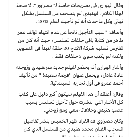
وقال الهواري فى تصريحات خاصة لـ''مصراوى'': لا صحة
لهذا الكلام، فهنيدي لم ينسحب من المسلسل بشكل
نهائي وكل ما حدث أنه تم تأجيله لعام 2015 .
وأضاف: ''سبب التأجيل ناتجاً عن عدم انتهاء المؤلف عمر
طاهر من كتابة باقي حلقات المسلسل، حيث أنه كان من
المفترض تسليم شركة الانتاج 20 حلقة لنبدأ فى التصوير,
ولكنه لم يكتب سوي 5 حلقات فقط .
وأشار الهوارى أنه يحضر لفيلم جديد مع هنيدي وزوجته
غادة عادل، ويحمل عنوان ''فرصة سعيدة '' من تأليف
أحمد عمرو فى أول تجاربه السينمائية.
وقال: أعتقد أن هذا الفيلم سيكون أكبر دليل على كذب
كل الأخبار التي انتشرت حول تأجيل المسلسل بسبب
غصب هنيدي وخلافاته معي ومع زوجتي.
وكان مصراوي قد انفراد ظهر الخميس بنشر تفاصيل
انسحاب الفنان محمد هنيدي من المسلسل الذي كان