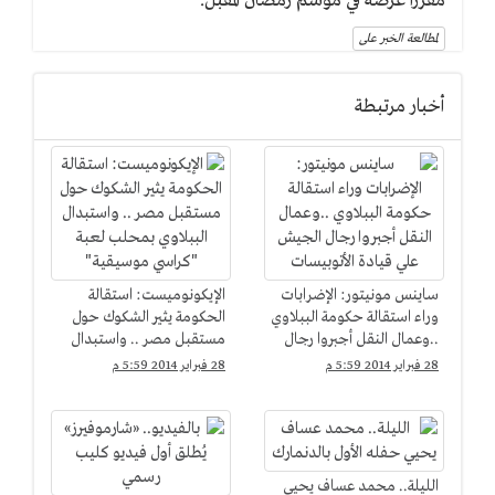
مقرراً عرضه في موسم رمضان المقبل.
لمطالعة الخبر على
أخبار مرتبطة
ساينس مونيتور: الإضرابات
الإيكونوميست: استقالة
وراء استقالة حكومة الببلاوي
الحكومة يثير الشكوك حول
..وعمال النقل أجبروا رجال
مستقبل مصر .. واستبدال
الجيش علي قيادة
الببلاوي بمحلب لعبة
28 فبراير 2014 5:59 م
28 فبراير 2014 5:59 م
الأتوبيسات
"كراسي موسيقية"
الليلة.. محمد عساف يحيي