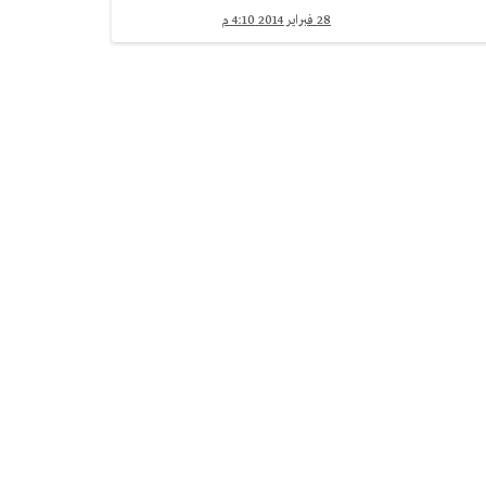
28 فبراير 2014 4:10 م