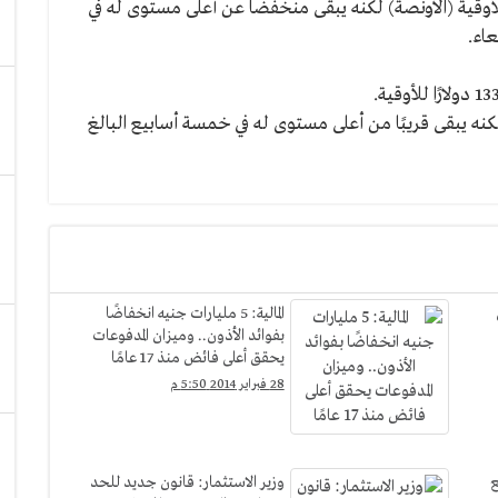
ذهب للبيع الفوري قرب 1330 دولارًا للأوقية (الأونصة) لكنه يبقى منخفضًا عن أعلى مستوى له في
لمائة إلى 1445.50 دولار للأوقية لكنه يبقى قريبًا من أعلى مستوى له في خمسة أسابيع البالغ
ن
المالية: 5 مليارات جنيه انخفاضًا
بفوائد الأذون.. وميزان المدفوعات
يحقق أعلى فائض منذ 17 عامًا
28 فبراير 2014 5:50 م
ع
وزير الاستثمار: قانون جديد للحد