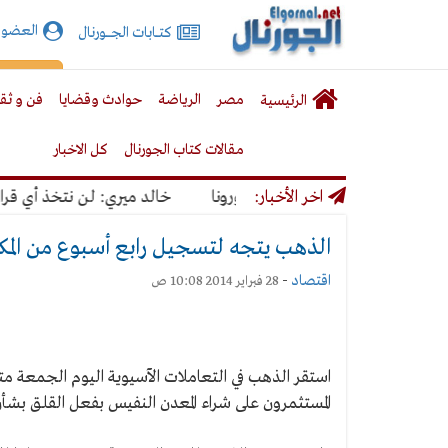
الجورنال
العضوي
كتـــابات الجـــــورنال
نت
لقائمة
إشت
مصر
الرياضة
حوادث وقضايا
فن و ثق
الرئيسية
لرئيسية
مقالات كتاب الجورنال
كل الاخبار
مرار كورونا
اخر الأخبار:
خالد ميري: لن نتخذ أي قرار يؤ
الذهب يتجه لتسجيل رابع أسبوع من المكاسب و
اقتصاد
-
28 فبراير 2014 10:08 ص
استقر الذهب في التعاملات الآسيوية اليوم الجمعة مت
المستثمرون على شراء المعدن النفيس بفعل القلق بشأن 