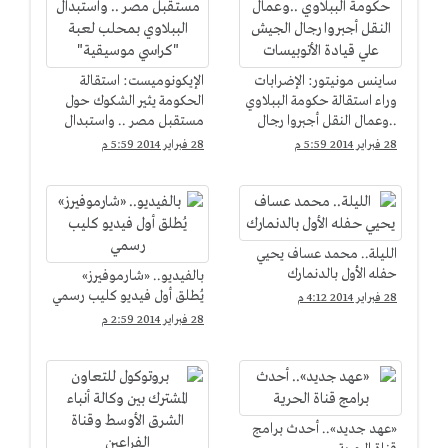
ساينس مونيتور: الإضرابات
الإيكونوميست: استقالة
وراء استقالة حكومة الببلاوي
الحكومة يثير الشكوك حول
..وعمال النقل أجبروا رجال
مستقبل مصر .. واستبدال
الجيش علي قيادة
الببلاوي بمحلب لعبة
28 فبراير 2014 5:59 م
28 فبراير 2014 5:59 م
الأتوبيسات
"كراسي موسيقية"
الليلة.. محمد عساف يحيي
حفله الأول بالدنمارك
بالفيديو.. «شارموفيرز»
يُطلق أول فيديو كليب رسمي
28 فبراير 2014 4:12 م
28 فبراير 2014 2:59 م
«عهد جديد».. أحدث برامج