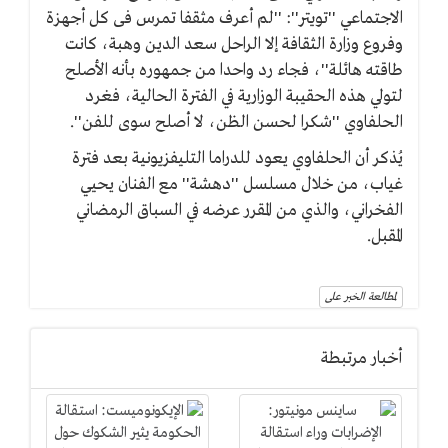
الاجتماعي ''تويتر'': ''لم أعرف مثقفا تمرس فى كل أجهزة
وفروع وزارة الثقافة إلا الراحل سعد الدين وهبة، كانت
طاقته هائلة''، فجاء رد واحدا من جمهوره بأنه الأصلح
لتولي هذه الحقيبة الوزارية في الفترة الحالية، فغرد
الحلفاوي ''شكرا لحسن الظن، لا أصلح سوى للفن''.
يُذكر أن الحلفاوي يعود للدراما التليفزيونية بعد فترة
غياب، من خلال مسلسل ''دهشة'' مع الفنان يحيي
الفخراني، والذي من المقرر عرضه في السباق الرمضاني
المقبل.
لمطالعة الخبر على
أخبار مرتبطة