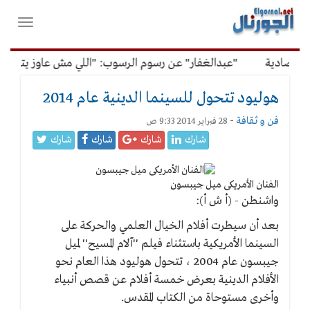
لقائمة
فتح
لرئيسية
واغلاق
القائمة
تصادية
"عبدالغفار" عن رسوم الرسوب: "اللي مش عاوز يتعلم مل
هوليود تتحول للسينما الدينية عام 2014
فن و ثقافة
-
28 فبراير 2014 9:33 ص
شارك
شارك
شارك
شارك
الفنان الأمريكى ميل جيبسون
واشنطن - (أ ش أ):
بعد أن سيطرت أفلام الخيال العلمي والحركة على
السينما الأمريكية باستثناء فيلم ''آلام المسيح'' لميل
جيبسون عام 2004 ، تتحول هوليود هذا العام نحو
الأفلام الدينية بعرض خمسة أفلام عن قصص أنبياء
وأخرى مستوحاة من الكتاب المقدس.