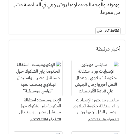
اورموند والوجه الجديد اوديا روش وهي في السادسة عشر
من عمرها.
لمطالعة الخبر على
أخبار مرتبطة
ساينس مونيتور: الإضرابات
الإيكونوميست: استقالة
وراء استقالة حكومة الببلاوي
الحكومة يثير الشكوك حول
..وعمال النقل أجبروا رجال
مستقبل مصر .. واستبدال
الجيش علي قيادة
الببلاوي بمحلب لعبة
28 فبراير 2014 5:59 م
28 فبراير 2014 5:59 م
الأتوبيسات
"كراسي موسيقية"