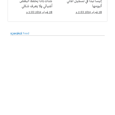
إليسا تبدأ في تسجيل أغاني
جنات لماذا يحفظ البعض
ألبومها
أغنياتي ولا يعرف شكلي
28 فبراير 2014 2:03 م
28 فبراير 2014 2:03 م