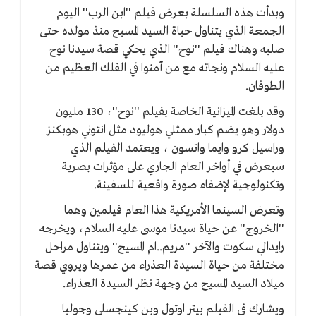
وبدأت هذه السلسلة بعرض فيلم ''ابن الرب'' اليوم
الجمعة الذي يتناول حياة السيد المسيح منذ مولده حتى
صلبه وهناك فيلم ''نوح'' الذي يحكي قصة سيدنا نوح
عليه السلام ونجاته مع من آمنوا في الفلك العظيم من
الطوفان.
وقد بلغت الميزانية الخاصة بفيلم ''نوح''، 130 مليون
دولار وهو يضم كبار ممثلي هوليود مثل انتوني هوبكنز
وراسيل كرو وايما واتسون ، ويعتمد الفيلم الذي
سيعرض في أواخر العام الجاري على مؤثرات بصرية
وتكنولوجية لإضفاء صورة واقعية للسفينة.
وتعرض السينما الأمريكية هذا العام فيلمين وهما
''الخروج'' عن حياة سيدنا موسى عليه السلام، ويخرجه
رايدالي سكوت والآخر ''مريم..ام المسيح'' ويتناول مراحل
مختلفة من حياة السيدة العذراء من عمرها ويروي قصة
ميلاد السيد المسيح من وجهة نظر السيدة العذراء.
ويشارك في الفيلم بيتر اوتول وبن كينجسلي وجوليا