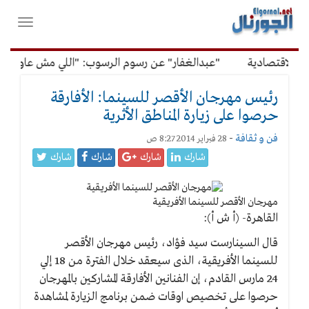
لقائمة
فتح
لرئيسية
واغلاق
القائمة
لاقتصادية
"عبدالغفار" عن رسوم الرسوب: "اللي مش عاوز يتعلم
رئيس مهرجان الأقصر للسينما: الأفارقة
حرصوا على زيارة المناطق الأثرية
فن و ثقافة
-
28 فبراير 2014 8:27 ص
شارك
شارك
شارك
شارك
مهرجان الأقصر للسينما الأفريقية
القاهرة- (أ ش أ):
قال السينارست سيد فؤاد، رئيس مهرجان الأقصر
للسينما الأفريقية، الذى سيعقد خلال الفترة من 18 إلي
24 مارس القادم، إن الفنانين الأفارقة المشاركين بالمهرجان
حرصوا على تخصيص اوقات ضمن برنامج الزيارة لمشاهدة