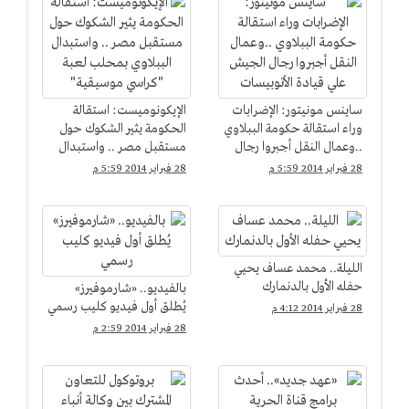
ساينس مونيتور: الإضرابات
الإيكونوميست: استقالة
وراء استقالة حكومة الببلاوي
الحكومة يثير الشكوك حول
..وعمال النقل أجبروا رجال
مستقبل مصر .. واستبدال
الجيش علي قيادة
الببلاوي بمحلب لعبة
28 فبراير 2014 5:59 م
28 فبراير 2014 5:59 م
الأتوبيسات
"كراسي موسيقية"
الليلة.. محمد عساف يحيي
حفله الأول بالدنمارك
بالفيديو.. «شارموفيرز»
يُطلق أول فيديو كليب رسمي
28 فبراير 2014 4:12 م
28 فبراير 2014 2:59 م