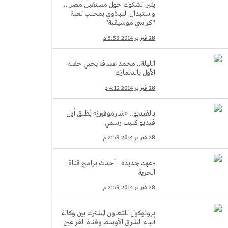
يثير الشكوك حول مستقبل مصر ..
واستبدال الببلاوي بمحلب لعبة
"كراسي موسيقية"
28 فبراير 2014 5:59 م
الليلة.. محمد عساف يحيي حفله
الأول بالدنمارك
28 فبراير 2014 4:12 م
بالفيديو.. «شارموفيرز» يُطلق أول
فيديو كليب رسمي
28 فبراير 2014 2:59 م
«عهد جديد».. أحدث برامج قناة
الحرية
28 فبراير 2014 2:59 م
بروتوكول للتعاون المشترك بين وكالة
أنباء الشرق الأوسط وقناة الفراعين