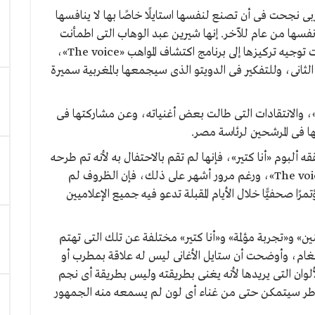
نجحت فى أن تصنع لنفسها استايلًا خاصًا بها لا ينافسها
فسها من عام للآخر. إنها شيرين عبد الوهاب التى اطمأنت
مؤخرًا على ردود الأفعال حول ألبومها الجديد ثم قررت توجيه تركيزها إلى برنامج اكتشاف المواهب «The voice»،
ثانى، وللتفكير فى الدويتو الذى سيجمعها بالمغربية سميرة
ر»، والانتقادات التى طالت بعض أغنياته، وعن مشاركتها فى
ه ألبوم «أنا كتير»، فإنها لم تقم بالاحتفال به لأنه تم طرحه
فى الوقت الذى بدأ فيه الموسم الجديد من برنامج «The voice»، ورغم مرور أشهر على ذلك، فإن الظروف لم
ًا صحفيًّا خلال الأيام المقبلة تدعو فيه جميع الإعلاميين
ن» و«تجربة مؤلمة» و«أنا كتير» مختلفة عن تلك التى تهتم
أنغام، وأوضحت أن ستايل الأغانى ليس له علاقة بمطرب أو
 التى يريدها لأنه يغنى بطريقته وليس بطريقة أى نجم
شاطر سيتمكن حتى من غناء أى لون لم يسمعه منه الجمهور