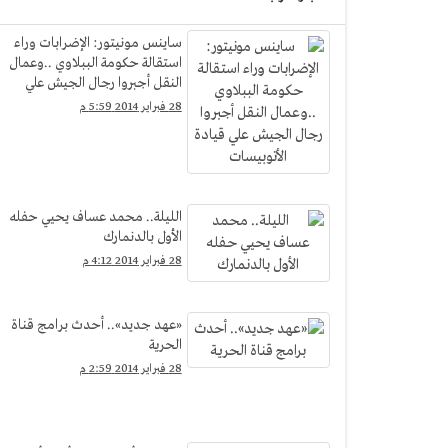
ساينس مونيتور: الإضرابات وراء
استقالة حكومة الببلاوي ..وعمال
النقل أجبروا رجال الجيش علي
قيادة الأتوبيسات
28 فبراير 2014 5:59 م
الليلة.. محمد عساف يحيي حفله
الأول بالدنمارك
28 فبراير 2014 4:12 م
«عهد جديد».. أحدث برامج قناة
الحرية
28 فبراير 2014 2:59 م