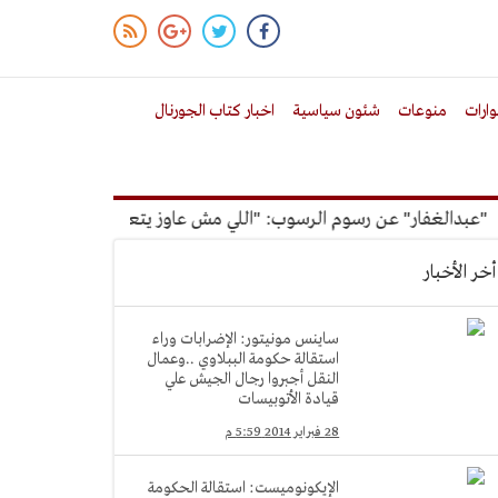
ارات
منوعات
شئون سياسية
اخبار كتاب الجورنال
فار" عن رسوم الرسوب: "اللي مش عاوز يتعلم ملوش مجانية"
أم
أخر الأخبار
ساينس مونيتور: الإضرابات وراء
استقالة حكومة الببلاوي ..وعمال
النقل أجبروا رجال الجيش علي
قيادة الأتوبيسات
28 فبراير 2014 5:59 م
الإيكونوميست: استقالة الحكومة