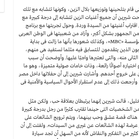
لتى قام بتلحينها وتوزيعها بلال الزين، وكونها تتشابه مع تلك
حت شيرين أن جميع أغنيات الزين تتشابه إلى درجة كبيرة مع
اقتراب أغنيتها من السيدة وردة. وحول تجربتها مع برنامج
اقتراب من الجمهور بشكل أكبر، وأزاد من شعبيتها فى الوطن العربى
إلى جانب أنها تشعر بارتياح كبير نحو العمل فى إطار مؤسسة «MBC»، وكذلك شعورها بأنها ما زالت فى بداية
هوبون الذين يتقدمون للتسابق فيه مثلما تستفيد هى منهم،
الثانى منه، والتى تعتبرها واجبًا عليها. وأوضحت أن سبب
 اختياره أصواتًا رائعة، وذات خامات صوتية متميزة، وهو ما
ن على خروج أحدهم. وأشارت شيرين إلى أن حفلاتها داخل مصر
 وأرجعت ذلك إلى عدم استقرار الأحوال السياسية والأمنية فى
 خليل، قالت شيرين إنهما يرتبطان بعلاقة حب، ولكن مثل
من الشخصيات التى حينما تقترب كثيرًا من رجل بدرجة كبيرة
أن هناك قصة عشق وحب بينهما، ويتم ترويج الشائعات على
ثر عرضة لهذه الشائعات عن غيرى من السيدات». ولفتت إلى أن
كثير من التفكير والنقاش لأنه من السهل أن تجد سيارة