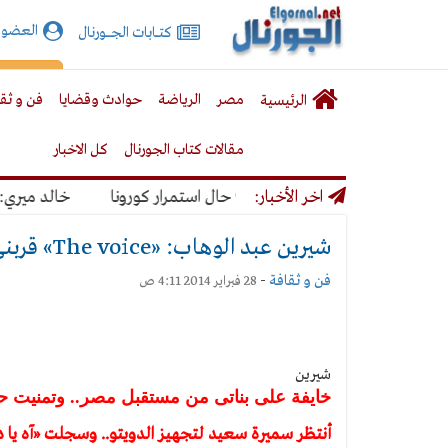
الجورنال
العضوي
كتـــابات الجـــــورنال
نت
لقائمة
إشت
مصر
الرياضة
حوادث وقضايا
فن و ثق
الرئيسية
لرئيسية
مقالات كتاب الجورنال
كل الاخبار
بنسبة 50% حال استمرار كورونا
اخر الأخبار:
خالد ميري: لن نتخذ
شيرين عبد الوهاب: «The voice» قربنى من الجمهور وزاد من شعبيتى
فن و ثقافة
-
28 فبراير 2014 4:11 ص
شيرين
خايفة على بناتى من مستقبل مصر.. وتمنيت حص
أنتظر سميرة سعيد لتجهيز الدويتو.. وسجلت «آه يا دن