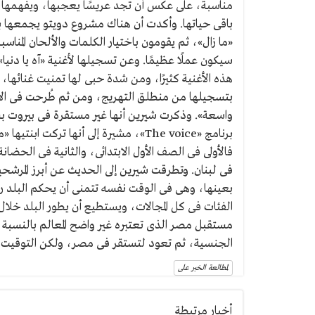
باقى حياتها. وأكدت أن هناك مشروع دويتو يجمعها ب
«ما زال»، ثم يقومون باختيار الكلمات والألحان المن
سيكون عملًا عظيمًا. وعن تسجيلها لأغنية «آه يا دني
هذه الأغنية كثيرًا، ومن شدة حبى لها تمنيت غنائه
بتسجيلها من منطلق التهريج، ومن ثم طُرحت فى ال
واسعة». وذكرت شيرين أنها غير مستقرة فى بيروت ب
برنامج «The voice»، مشيرة إلى أنها تر
فالأولى فى الصف الأول الابتدائى، والثانية فى الحضا
فى لبنان. وتطرقت شيرين إلى الحديث عن أبرز المرشحين
بعينها، وهى فى الوقت نفسه تتمنى أن يحكم البلد
مستقبل مصر الذى تعتبره غير واضح المعالم بالنسبة ل
الجنسية، ثم تعود لتستقر فى مصر، ولكن التوقيت 
لمطالعة الخبر على
أخبار مرتبطة