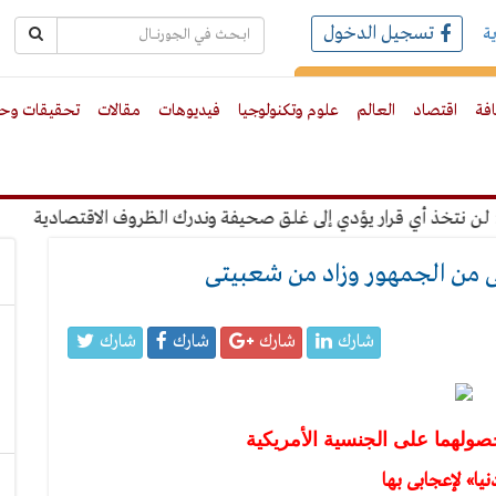
تسجيل الدخول
ة
رك بالبريد الالكترونى
افة
اقتصاد
العالم
علوم وتكنولوجيا
فيديوهات
مقالات
تحقيقات وحو
 أي قرار يؤدي إلى غلق صحيفة وندرك الظروف الاقتصادية
"عبدالغ
شارك
شارك
شارك
شارك
ولهما على الجنسية الأمريكية
يا» لإعجابى بها