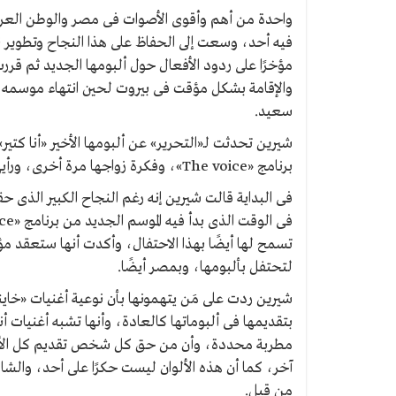
واحدة من أهم وأقوى الأصوات فى مصر والوطن العربى 
فيه أحد، وسعت إلى الحفاظ على هذا النجاح وتطوير ن
والإقامة بشكل مؤقت فى بيروت لحين انتهاء موسمه ال
سعيد.
شيرين تحدثت لـ«التحرير» عن ألبومها الأخير «أنا كتي
برنامج «The voice»، وفكرة زواجها مرة أخرى، ورأيها فى المرشحين لرئاسة مصر.
فى البداية قالت شيرين إنه رغم النجاح الكبير الذى حقق
تسمح لها أيضًا بهذا الاحتفال، وأكدت أنها ستعقد مؤتمر
لتحتفل بألبومها، وبمصر أيضًا.
شيرين ردت على مَن يتهمونها بأن نوعية أغنيات «خايني
بتقديمها فى ألبوماتها كالعادة، وأنها تشبه أغنيات 
مطربة محددة، وأن من حق كل شخص تقديم كل الألوان
آخر، كما أن هذه الألوان ليست حكرًا على أحد، وال
من قبل.