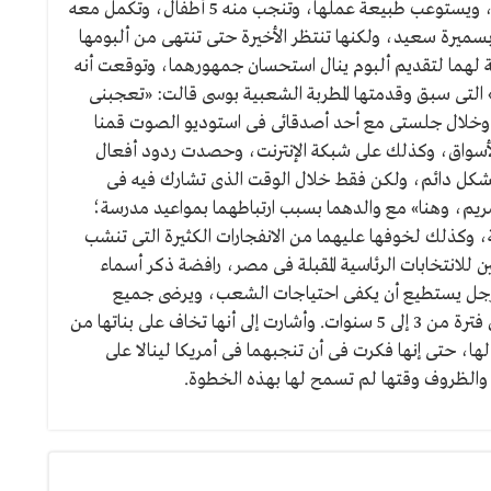
مناسبة، على عكس أن تجد عريسًا يعجبها، ويفهمها، ويستوعب طبيعة عملها، وتنجب منه 5 أطفال، وتكمل معه
سميرة سعيد، ولكنها تنتظر الأخيرة حتى تنتهى من ألبومها
اسبة لهما لتقديم ألبوم ينال استحسان جمهورهما، وتوقعت أنه
ا» التى سبق وقدمتها المطربة الشعبية بوسى قالت: «تعجبنى
ا، وخلال جلستى مع أحد أصدقائى فى استوديو الصوت قمنا
أسواق، وكذلك على شبكة الإنترنت، وحصدت ردود أفعال
شكل دائم، ولكن فقط خلال الوقت الذى تشارك فيه فى
كت ابنتيها «مريم، وهنا» مع والدهما بسبب ارتباطهما بمواعيد مدرسة؛
نة، وكذلك لخوفها عليهما من الانفجارات الكثيرة التى تنشب
 للانتخابات الرئاسية المقبلة فى مصر، رافضة ذكر أسماء
 رجل يستطيع أن يكفى احتياجات الشعب، ويرضى جميع
الفئات فى كل المجالات، ويستطيع أن يطور البلد خلال فترة من 3 إلى 5 سنوات. وأشارت إلى أنها تخاف على بناتها من
ها، حتى إنها فكرت فى أن تنجبهما فى أمريكا لينالا على
والظروف وقتها لم تسمح لها بهذه الخطوة.