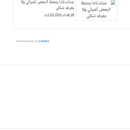
جنات لماذا يحفظ البعض أغنياتي ولا
يعرف شكلي
28 فبراير 2014 2:03 م