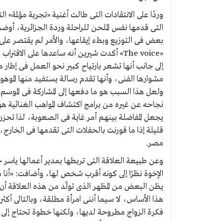
وردًا على الانتقادات التى طالت أغنية «تجربة مؤلمة» ا
التى قدمها نفس الملحن للراحلة وردة الجزائرية، أوض
بعض فى التوزيع وبطء إيقاعها، والأمر لم يقتصر على 
«The voice» أكدت شيرين أنه ساعدها على ال
مشوارها الفنى، وأنها تقدم رسالة يستفيد منها المو
ولعل هذا السبب هو ما دفعها إلى المشاركة فى الموسم 
نجاحه عن غيره من برامج اكتشاف المواهب الغنائية هو
يجعل المفاضلة بينهم أمر غاية فى الصعوبة، لذا تحز
قليلة إذا ما قورنت بالحفلات التى تقدمها فى الخارج،
مصر.
وعن طبيعة العلاقة التى تربطها بمدير أعمالها ياسر
الإخوة نظرًا إلى كونه أقرب شخص لها، وأضافت: «أنا 
يظن البعض من المظهر الذى تولّد من هذه العلاقة 
هذا الأساس، لا سيما أننى امرأة مطلقة، وبالتالى أك
فكرة الزواج مطروحة لديها، ولكنها خطوة تحتاج إلى 