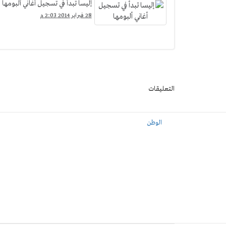
إليسا تبدأ في تسجيل أغاني ألبومها
28 فبراير 2014 2:03 م
التعليقات
الوطن