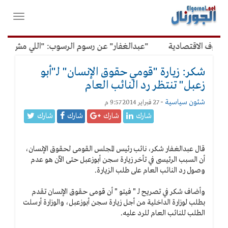
لقائمة
فتح
لرئيسية
واغلاق
القائمة
وف الاقتصادية
"عبدالغفار" عن رسوم الرسوب: "اللي مش عاوز 
شكر: زيارة "قومي حقوق الإنسان" لـ"أبو
زعبل" تنتظر رد النائب العام
شئون سياسية
-
27 فبراير 2014 9:57 م
شارك
شارك
شارك
شارك
قال عبدالغفار شكر، نائب رئيس المجلس القومى لحقوق الإنسان،
أن السبب الرئيسى في تأخر زيارة سجن أبوزعبل حتى الآن هو عدم
وصول رد النائب العام على طلب الزيارة.
وأضاف شكر في تصريح لـ " فيتو " أن قومى حقوق الإنسان تقدم
بطلب لوزارة الداخلية من أجل زيارة سجن أبوزعبل، والوزارة أرسلت
الطلب للنائب العام للرد عليه.