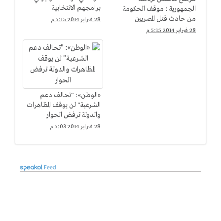
برامجهم الانتخابية
الجمهورية : موقف الحكومة
من حادث قتل المصريين
28 فبراير 2014 5:15 م
بليبيا "مخزى"
28 فبراير 2014 5:15 م
«الوطن»: "تحالف دعم
الشرعية" لن يوقف المظاهرات
والدولة ترفض الحوار
28 فبراير 2014 5:03 م