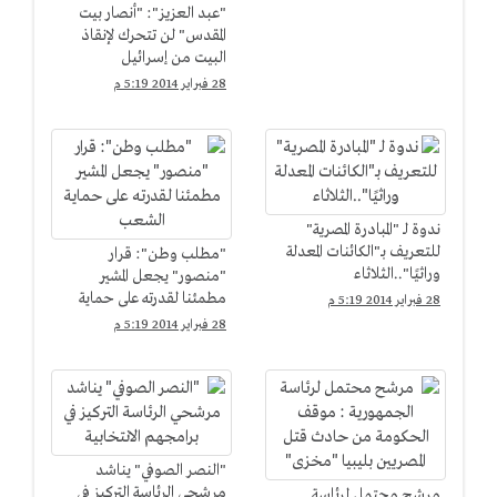
"عبد العزيز": "أنصار بيت
المقدس" لن تتحرك لإنقاذ
البيت من إسرائيل
28 فبراير 2014 5:19 م
ندوة لـ "المبادرة المصرية"
للتعريف بـ"الكائنات المعدلة
"مطلب وطن": قرار
وراثيًا"..الثلاثاء
"منصور" يجعل المشير
مطمئنا لقدرته على حماية
28 فبراير 2014 5:19 م
الشعب
28 فبراير 2014 5:19 م
"النصر الصوفي" يناشد
مرشحي الرئاسة التركيز في
مرشح محتمل لرئاسة