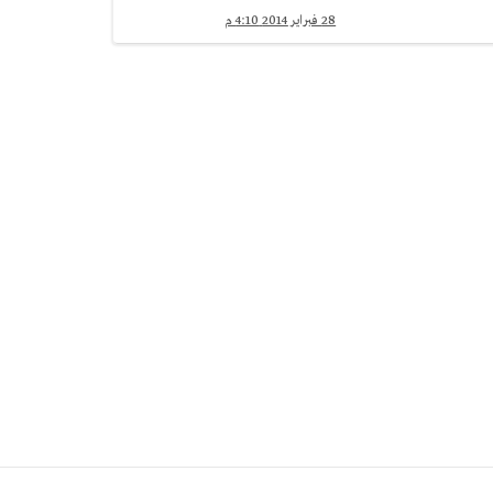
28 فبراير 2014 4:10 م