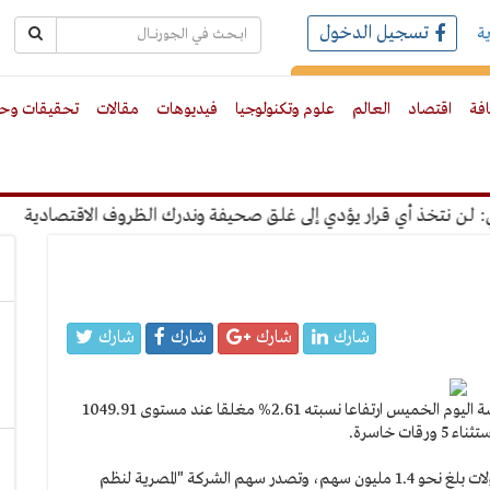
تسجيل الدخول
ة
رك بالبريد الالكترونى
افة
اقتصاد
العالم
علوم وتكنولوجيا
فيديوهات
مقالات
تحقيقات وحو
نتخذ أي قرار يؤدي إلى غلق صحيفة وندرك الظروف الاقتصادية
"ع
شارك
شارك
شارك
شارك
سجل مؤشر بورصة النيل لدى نهاية تعاملات جلسة اليوم الخميس ارتفاعا نسبته 2.61% مغلقا عند مستوى 1049.91
وبلغ إجمالي قيم التداولات نحو 4.89 مليون جنيه بحجم تداولات بلغ نحو 1.4 مليون سهم، وتصدر سهم الشركة "المصرية لنظم