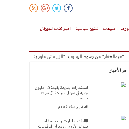
ارات
منوعات
شئون سياسية
اخبار كتاب الجورنال
بدالغفار" عن رسوم الرسوب: "اللي مش عاوز يتعلم ملوش مجانية"
أخر الأخبار
استثمارات جديدة بقيمة 50 مليون
جنيه في مجال سياحة المؤتمرات
بمصر
28 فبراير 2014 5:50 م
المالية: 5 مليارات جنيه انخفاضًا
بفوائد الأذون.. وميزان المدفوعات