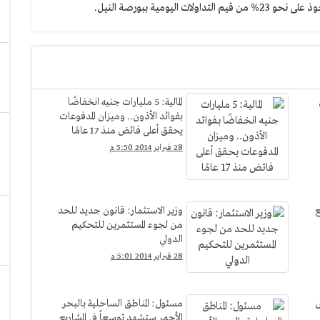
ومية ببورصة النيل.
ن
المالية: 5 مليارات جنيه انخفاضًا
بفوائد الأذون.. وميزان المدفوعات
يحقق أعلى فائض منذ 17 عامًا
28 فبراير 2014 5:50 م
ع
وزير الاستثمار: قانون جديد للحد
من لجوء المستثمرين للتحكيم
الدولي
28 فبراير 2014 5:01 م
س
مسئول: المناطق الساحلية بالبحر
الأحمر ستشهد توسعاً في المشاريع