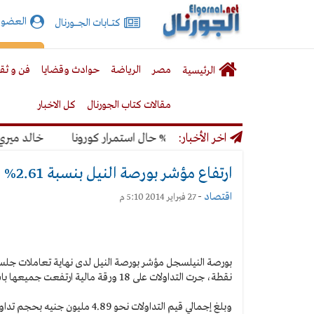
الجورنال
العضوي
كتـــابات الجـــــورنال
نت
لقائمة
إشت
مصر
الرياضة
حوادث وقضايا
فن و ثق
الرئيسية
لرئيسية
مقالات كتاب الجورنال
كل الاخبار
ونديال بنسبة 50% حال استمرار كورونا
اخر الأخبار:
خالد ميري: لن 
ارتفاع مؤشر بورصة النيل بنسبة 2.61%
اقتصاد
-
27 فبراير 2014 5:10 م
بورصة النيل
نقطة، جرت التداولات على 18 ورقة مالية ارتفعت جميعها باستثناء 5 ورقات خاسرة.