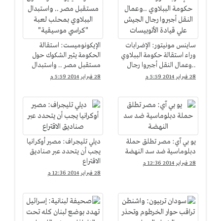
ساينس مونيتور: الإضرابات
الإيكونوميست: استقالة
وراء استقالة حكومة الببلاوي
الحكومة يثير الشكوك حول
..وعمال النقل أجبروا رجال
مستقبل مصر .. واستبدال
الجيش علي قيادة
الببلاوي بمحلب لعبة
28 فبراير 2014 5:59 م
28 فبراير 2014 5:59 م
الأتوبيسات
"كراسي موسيقية"
يو بي آي: مصر تطلق حملة
ديلي تليجراف: مصير أوكرانيا
دبلوماسية ضد سد النهضة
يجب أن يتحدد عبر صناديق
الاقتراع
28 فبراير 2014 12:36 م
28 فبراير 2014 12:36 م