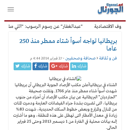
لقائمة
فتح
لرئيسية
واغلاق
القائمة
ظروف الاقتصادية
"عبدالغفار" عن رسوم الرسوب: "اللي مش عاوز
بريطانيا تواجه أسوأ شتاء ممطر منذ 250
عاما
فن و ثقافة
صحافة وصحفيين
-
27 فبراير 2014 4:44 م
شارك
شارك
شارك
شارك
الشتاء في بريطانيا
أعلن مكتب الأرصاد الجوية البريطاني أن بريطانيا
شهدت أسوأ شتاء ممطر منذ عام 1766. ونقلت صحيفة
"الجارديان" البريطانية عن بيان مكتب الأرصاد أن أجزاء من جنوب
بريطانيا، التى تضررت بشدة جراء الفيضانات العارمة ودمرت المئات
من المنازل والمزارع وبعض خطوط السكك الحديدية، شهدت 83%
زيادة في معدل الأمطار التى تهطل على هذه المنطقة، وهو ما أشارت
إلىه بيانات محلية في الفترة من 1 ديسمبر 2013 وحتى 25 فبراير
الحالي.