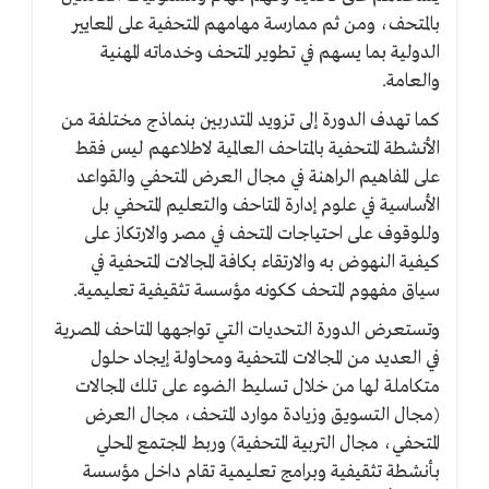
بالمتحف، ومن ثم ممارسة مهامهم المتحفية على المعايير
الدولية بما يسهم في تطوير المتحف وخدماته المهنية
والعامة.
كما تهدف الدورة إلى تزويد المتدربين بنماذج مختلفة من
الأنشطة المتحفية بالمتاحف العالمية لاطلاعهم ليس فقط
على المفاهيم الراهنة في مجال العرض المتحفي والقواعد
الأساسية في علوم إدارة المتاحف والتعليم المتحفي بل
وللوقوف على احتياجات المتحف في مصر والارتكاز على
كيفية النهوض به والارتقاء بكافة المجالات المتحفية في
سياق مفهوم المتحف ككونه مؤسسة تثقيفية تعليمية.
وتستعرض الدورة التحديات التي تواجهها المتاحف المصرية
في العديد من المجالات المتحفية ومحاولة إيجاد حلول
متكاملة لها من خلال تسليط الضوء على تلك المجالات
(مجال التسويق وزيادة موارد المتحف، مجال العرض
المتحفي، مجال التربية المتحفية) وربط المجتمع المحلي
بأنشطة تثقيفية وبرامج تعليمية تقام داخل مؤسسة