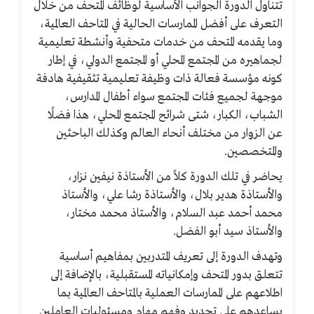
تتناول الدورة الجوانب الأساسية لوظائف المتحف من خلال
التعرف على أفضل الممارسات الحالية في المتاحف العالمية،
وما يقدمه المتحف من خدمات متحفية وأنشطة تعليمية
لجماهيره من المجتمع المحلي أو المجتمع الدولي، في إطار
كونه مؤسسة فعالة ذات وظيفة تعليمية تثقيفية هادفة
موجهة لجميع فئات المجتمع سواء أطفال المدارس،
الشباب، الكبار، شتى شرائح المجتمع المحلي، هذا فضلًا
عن الزوار من مختلف أنحاء العالم وكذلك الباحثين
والمتخصصين.
يحاضر في تلك الدورة كلاً من الأستاذة نيفين نزار،
والأستاذة هدير بلال، والأستاذة رشا علي، والأستاذ
محمد أحمد عبد السلام، والأستاذ محمد مختار،
والأستاذ سيد أبو الفضل.
وتهدف الدورة إلى تعريف المتدربين بمفاهيم أساسية
تتعلق بدور المتحف وإمكانياته المستقبلية، بالإضافة إلى
اطلاعهم على الممارسات العملية بالمتاحف العالمية بما
يساعدهم على تحديد وفهم مهام ومسئوليات العاملين