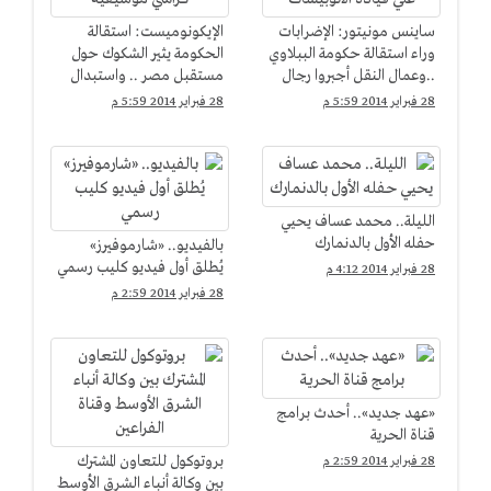
ساينس مونيتور: الإضرابات
الإيكونوميست: استقالة
وراء استقالة حكومة الببلاوي
الحكومة يثير الشكوك حول
..وعمال النقل أجبروا رجال
مستقبل مصر .. واستبدال
الجيش علي قيادة
الببلاوي بمحلب لعبة
28 فبراير 2014 5:59 م
28 فبراير 2014 5:59 م
الأتوبيسات
"كراسي موسيقية"
الليلة.. محمد عساف يحيي
حفله الأول بالدنمارك
بالفيديو.. «شارموفيرز»
يُطلق أول فيديو كليب رسمي
28 فبراير 2014 4:12 م
28 فبراير 2014 2:59 م
«عهد جديد».. أحدث برامج
قناة الحرية
بروتوكول للتعاون المشترك
28 فبراير 2014 2:59 م
بين وكالة أنباء الشرق الأوسط