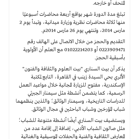
المتحف أو خارجه.
تبلغ مدة الدورة شهر بواقع أربعة محاضرات أسبوعيًا
منها ثلاثة محاضرات نظرية وزيارة ميدانية، وتبدأ يوم 2
مارس 2014، وتنتهي يوم 26 مارس 2014م.
التقديم والحجز من خلال الاتصال على الهاتف رقم
0223909471 أو 01022214203 مع العلم أن الأولوية
بأسبقية الحجز.
يذكر أن بيت السناري "بيت العلوم والثقافة والفنون"
الأثري بحي السيدة زينب في القاهرة، التابع لمكتبة
الإسكندرية، مفتوح للزيارة المجانية خلال مواعيد العمل
الرسمية، كما يتضمن أنشطة مثل سيمنار الجبرتي
للدراسات التاريخية، وسيمنار الوثائق؛ واللذين ينظمهما
شباب المؤرخين وشباب الباحثين في مجال الوثائق.
ويستضيف بيت السناري أيضًا أنشطة متنوعة للشباب؛
مثل صالون الشباب الأدبي، إضافة إلى إقامة عدد من
المعارض الثقافية والفنية والحفلات الموسيقية والغنائية