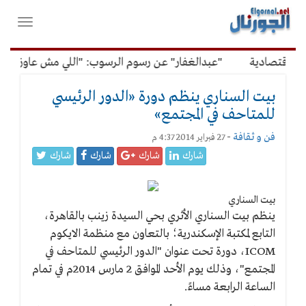
لقائمة
فتح
لرئيسية
واغلاق
القائمة
قتصادية
"عبدالغفار" عن رسوم الرسوب: "اللي مش عاوز يتعلم 
بيت السناري ينظم دورة «الدور الرئيسي
للمتاحف في المجتمع»
فن و ثقافة
-
27 فبراير 2014 4:37 م
شارك
شارك
شارك
شارك
بيت السناري
ينظم بيت السناري الأثري بحي السيدة زينب بالقاهرة،
التابع لمكتبة الإسكندرية؛ بالتعاون مع منظمة الايكوم
ICOM، دورة تحت عنوان "الدور الرئيسي للمتاحف في
المجتمع"، وذلك يوم الأحد الموافق 2 مارس 2014م في تمام
الساعة الرابعة مساءً.