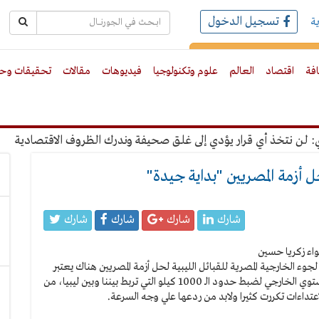
تسجيل الدخول
ة
رك بالبريد الالكترونى
افة
اقتصاد
العالم
علوم وتكنولوجيا
فيديوهات
مقالات
تحقيقات وحو
نتخذ أي قرار يؤدي إلى غلق صحيفة وندرك الظروف الاقتصادية
"ع
 أزمة المصريين "بداية جيدة"
شارك
شارك
شارك
شارك
جوء الخارجية المصرية للقبائل الليبية لحل أزمة المصريين هناك يعتبر
بداية موفقة، وجزءا من حزمة إجراءات سيتم تنفيذها علي المستوي الخارجي لضبط حدود الـ 1000 كيلو التي تربط بيننا وبين ليبيا، من
عتداءات تكررت كثيرا ولابد من ردعها علي وجه السرعة.