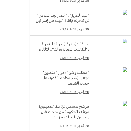
28 فبراير 2014 5:32 م
"عبد العزيز": "أنصار بيت المقدس"
لن تتحرك لإنقاذ البيت من إسرائيل
28 فبراير 2014 5:19 م
ندوة لـ "المبادرة المصرية" للتعريف
بـ"الكائنات المعدلة وراثيًا"..الثلاثاء
28 فبراير 2014 5:19 م
"مطلب وطن": قرار "منصور"
يجعل المشير مطمئنا لقدرته على
حماية الشعب
28 فبراير 2014 5:19 م
مرشح محتمل لرئاسة الجمهورية :
موقف الحكومة من حادث قتل
المصريين بليبيا "مخزى"
28 فبراير 2014 5:15 م