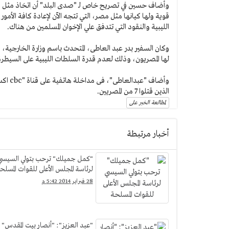
وأضاف حسين في تصريح خاص لـ "صدى البلد" أن اتخاذ مثل هذا ا
قوية ولها كيانها مثل مصر، التي تتجه الآن لإعادة كافة الأمو
الليبية والنقود التي تتدفق علي الإخوان المسلمين من هناك.
وكان السفير بدر عبد العاطى، المتحدث باسم وزارة الخارجية، ق
لها المصريون، وذلك لعدم قدرة السلطات الليبية على السيطر
وأضاف 
الذين قتلوا 7 من المصريين.
لمطالعة الخبر على
أخبار مرتبطة
"كمل جميلك" ترحب بتولي السيسي
لرئاسة المجلس الأعلى للقوات المسلح
28 فبراير 2014 5:42 م
"عبد العزيز": "أنصار بيت المقدس"