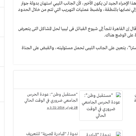
لإجراء الجيد لن يكون الأخير، لأن الجانب الليبي استهان بدولة جوار
ر إلي نصابها بالمنطقة، ولضبط عمليات التهريب التي تتم من خلال الحدود
ال إن القاهرة تلجأ إلى شيوخ القبائل فى ليبيا لحل المشاكل التى يتعرض
ة على الوضع هناك.
"عبدالعاطى"، فى مداخلة هاتفية على قناة "cbc اكسترا"، يتعين على الجانب الليبى تحمل مسئوليته، والقبض على الجناة
"مستقبل وطن": عودة الحرس
ة
الجامعي ضروري في الوقت الحالي
28 فبراير 2014 5:32 م
ندوة لـ "المبادرة المصرية" للتعريف