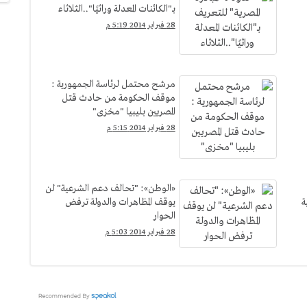
بـ"الكائنات المعدلة وراثيًا"..الثلاثاء
28 فبراير 2014 5:19 م
مرشح محتمل لرئاسة الجمهورية :
موقف الحكومة من حادث قتل
المصريين بليبيا "مخزى"
28 فبراير 2014 5:15 م
«الوطن»: "تحالف دعم الشرعية" لن
ة
يوقف المظاهرات والدولة ترفض
الحوار
28 فبراير 2014 5:03 م