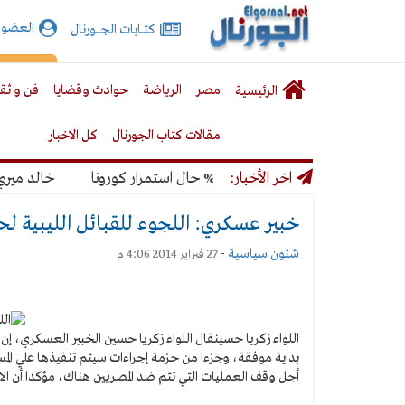
الجورنال
العضوي
كتـــابات الجـــــورنال
نت
لقائمة
إشت
مصر
الرياضة
حوادث وقضايا
فن و ثق
الرئيسية
لرئيسية
مقالات كتاب الجورنال
كل الاخبار
ونديال بنسبة 50% حال استمرار كورونا
اخر الأخبار:
خالد ميري: لن 
خبير عسكري: اللجوء للقبائل الليبية لحل
شئون سياسية
-
27 فبراير 2014 4:06 م
اللواء زكريا حسين
قال اللواء زكريا حسين الخبير العسكري، إن ل
أجل وقف العمليات التي تتم ضد المصريين هناك، مؤكدا أن الا