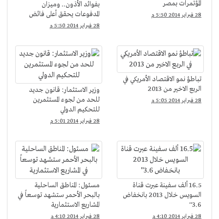
المؤتمرات بمصر
بفوائد الأذون.. وميزان
المدفوعات يحقق أعلى فائض
28 فبراير 2014 5:50 م
منذ 17 عامًا
28 فبراير 2014 5:50 م
تباطؤ نمو الاقتصاد الأمريكي في
الربع الاخير من 2013
وزير الاستثمار: قانون جديد
للحد من لجوء المستثمرين
28 فبراير 2014 5:05 م
للتحكيم الدولي
28 فبراير 2014 5:01 م
16.5 ألف سفينة عبرت قناة
مسئول: المناطق الساحلية
السويس خلال 2013 بانخفاض
بالبحر الأحمر ستشهد توسعاً في
3.6''
المشاريع الاستثمارية
28 فبراير 2014 4:10 م
28 فبراير 2014 4:10 م