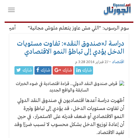
لقائمة
فتح
لرئيسية
واغلاق
القائمة
رسوم الرسوب: "اللي مش عاوز يتعلم ملوش مجانية"
أمين الإدار
دراسة لـ«صندوق النقد»: تفاوت مستويات
الدخل يؤدي إلى تباطؤ النمو الاقتصادي
اقتصاد
-
27 فبراير 2014 3:28 م
شارك
شارك
شارك
شارك
أظهرت دراسة أعدها اقتصاديون في صندوق النقد الدولي
أن تفاوت مستويات الدخل، قد يؤدي إلى تباطؤ وتيرة
النمو الاقتصادي أو ضعف قدرته على الاستمرار، في حين
أن إعادة توزيع الدخل بشكل محسوب لا تسبب ضررًا وقد
تفيد الاقتصاد.