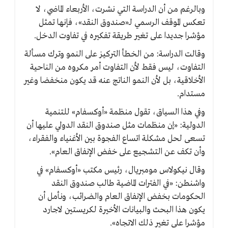
وبالرغم من أن الدراسة التي نشرت، الأربعاء الماضي، لا
تعكس الموقف الرسمي لـ«صندوق النقد»، فإنها تمثل
مؤشرا جديدا على تغير طريقة تفكيره في تفاوت الدخل.
وقالت الدراسة: من الخطأ التركيز على النمو وترك مسألة
التفاوت، ليس فقط لأن التفاوت أمر مكروه من الناحية
الأخلاقية، بل لأن النمو الناتج عنه قد يكون منخفضا وغير
مستدام.
وفي هذا السياق، تقول منظمة «أوكسفام» للتنمية
الدولية: «إن منظمات مثل صندوق النقد الدولي عليها أن
تسعى لحل مشكلة اتساع الفجوة بين الأغنياء والفقراء،
وأن تكف عن التشجيع على خفض الإنفاق العام».
وقال نيكولاس مومبريال، رئيس مكتب «أوكسفام» في
واشنطن: «في الفترات الماضية طالب صندوق النقد
الحكومات بخفض الإنفاق العام والضرائب، ونأمل أن
يكون هذا البحث والبيانات الأخيرة لكريستين لاجارد
مؤشرا على تغير ذلك الاتجاه».