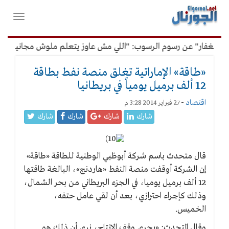
لقائمة
فتح
لرئيسية
واغلاق
القائمة
الغفار" عن رسوم الرسوب: "اللي مش عاوز يتعلم ملوش مجانية"
«طاقة» الإماراتية تغلق منصة نفط بطاقة
12 ألف برميل يومياً في بريطانيا
اقتصاد
-
27 فبراير 2014 3:28 م
شارك
شارك
شارك
شارك
قال متحدث باسم شركة أبوظبي الوطنية للطاقة «طاقة»
إن الشركة أوقفت منصة النفط «هاردنج»، البالغة طاقتها
12 ألف برميل يوميا، في الجزء البريطاني من بحر الشمال،
وذلك كإجراء احترازي، بعد أن لقي عامل حتفه،
الخميس.
وقال المتحدث: «يجري وقف الإنتاج، نرى أن ذلك هو