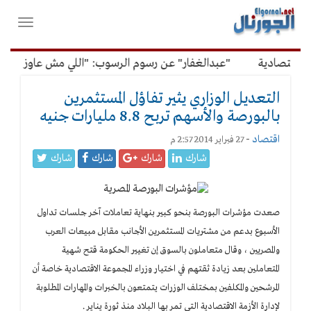
لقائمة
فتح
لرئيسية
واغلاق
القائمة
قتصادية
"عبدالغفار" عن رسوم الرسوب: "اللي مش عاوز يتعلم 
التعديل الوزاري يثير تفاؤل المستثمرين
بالبورصة والأسهم تربح 8.8 مليارات جنيه
اقتصاد
-
27 فبراير 2014 2:57 م
شارك
شارك
شارك
شارك
صعدت مؤشرات البورصة بنحو كبير بنهاية تعاملات آخر جلسات تداول
الأسبوع بدعم من مشتريات المستثمرين الأجانب مقابل مبيعات العرب
والمصريين ، وقال متعاملون بالسوق إن تغيير الحكومة قتح شهية
المتعاملين بعد زيادة ثقتهم في اختيار وزراء المجموعة الاقتصادية خاصة أن
المرشحين والمكلفين بمختلف الوزرات يتمتعون بالخبرات والمهارات المطلوبة
لإدارة الأزمة الاقتصادية التي تمر بها البلاد منذ ثورة يناير .