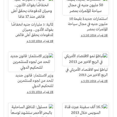
استثمارات جديدة بقيمة 50
مليون جنيه في مجال سياحة
المالية: 5 مليارات جنيه انخفاضًا
المؤتمرات بمصر
بفوائد الأذون.. وميزان
المدفوعات يحقق أعلى فائض
28 فبراير 2014 5:50 م
منذ 17 عامًا
28 فبراير 2014 5:50 م
تباطؤ نمو الاقتصاد الأمريكي في
الربع الاخير من 2013
وزير الاستثمار: قانون جديد
للحد من لجوء المستثمرين
28 فبراير 2014 5:05 م
للتحكيم الدولي
28 فبراير 2014 5:01 م