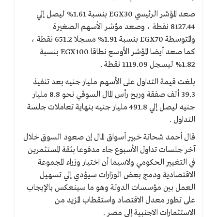
صعد المؤشر الرئيسي EGX30 بنسبة 1.61% ليصل إلي
8127.44 نقطة ، وصعد مؤشر الأسهم الصغيرة
والمتوسطة EGX70 بنسبة 1.91% مسجلا 651.2 نقطة ،
كما صعد أيضا المؤشر الأوسع نطاقا EGX100 بنسبة
1.82% ليسجل 1119.09 نقطة .
بلغت قيمة التداول على الأسهم مليار جنيه بعد تنفيذ
39.3 ألف صفقة وربح رأس المال السوقي نحو 8.8 مليار
جنيه ليصل إلي 491.8 مليار جنيه بنهاية تعاملات جلسة
التداول .
قال أحمد شحاتة خبير أسواق المال إن صعود السوق خلال
آخر جلسات تداول الأسبوع جاء مدفوعا بثقة المستثمرين
في التغيير الحكومي ولاسيما أن اختيار وزراء المجموعة
الاقتصادية ودمج بعض الوزارات سيؤدي إلي تسهيل
العمل بين مؤسسات الدولة وهو ما سينعكس بالإيجاب
على تطور معدل الاقتصاد واستقطاب المزيد من
الاستثمارات الاجنبية إلي مصر .