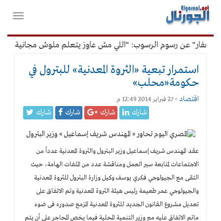
لقائمة
فتح
لرئيسية
واغلاق
القائمة
غفار" عن رسوم الرسوب: "اللي مش عاوز يتعلم ملوش مجانية"
أ
استمرار تبعية «الثروة المعدنية» للبترول في
حكومة«محلب»
اقتصاد
-
27 فبراير 2014 12:49 م
شارك
شارك
شارك
شارك
عقد المهندس شريف إسماعيل وزير البترول والثروة المعدنية عدداً من
الاجتماعات لمتابعة سير العمل ومناقشة عدد من الملفات الهامة، حيث
التقى مع الجيولوجي فكري يوسف وكيل وزارة البترول للثروة المعدنية
والجيولوجي عمر طعيمة رئيس هيئة الثروة المعدنية وتم الاتفاق على
تعديل مشروع القانون الجديد للثروة المعدنية المزمع صدوره فى ضوء
ماتم الاتفاق عليه مع وزير التنمية المحلية فيما يخص المحاجر على أن يتم