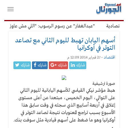
لقائمة
فتح
لرئيسية
واغلاق
القائمة
اقتصادية
"عبدالغفار" عن رسوم الرسوب: "اللي مش عاوز يتعلم 
أسهم اليابان تهبط لليوم الثاني مع تصاعد
التوتر في أوكرانيا
اقتصاد
-
27 فبراير 2014 12:09 م
شارك
شارك
شارك
شارك
صورة ارشيفية
هبط مؤشر نيكي القياسي للأسهم اليابانية لليوم الثاني
على التوالي، اليوم الخميس، مبتعدا عن أعلى مستوى
إغلاق في أربعة أسابيع الذي سجله في وقت سابق هذا
الأسبوع بسبب تراجع المعنويات نتيجة تصاعد التوتر في
أوكرانيا وهو ما ضغط على أسهم قيادية مثل سوفت بنك.