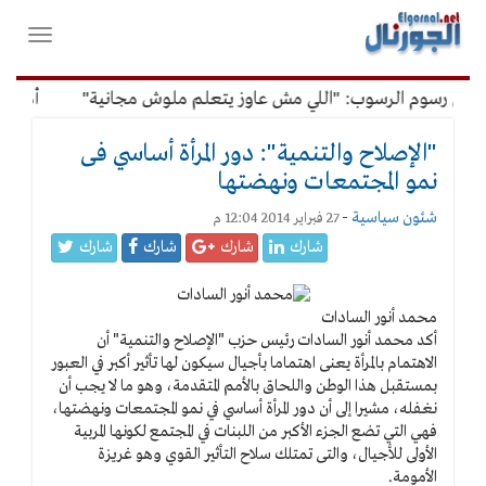
لقائمة
فتح
لرئيسية
واغلاق
القائمة
ن رسوم الرسوب: "اللي مش عاوز يتعلم ملوش مجانية"
أمين الإد
"الإصلاح والتنمية": دور المرأة أساسي فى
نمو المجتمعات ونهضتها
شئون سياسية
-
27 فبراير 2014 12:04 م
شارك
شارك
شارك
شارك
محمد أنور السادات
أكد محمد أنور السادات رئيس حزب "الإصلاح والتنمية" أن
الاهتمام بالمرأة يعنى اهتماما بأجيال سيكون لها تأثير أكبر في العبور
بمستقبل هذا الوطن واللحاق بالأمم المتقدمة، وهو ما لا يجب أن
نغفله، مشيرا إلى أن دور المرأة أساسي في نمو المجتمعات ونهضتها،
فهي التي تضع الجزء الأكبر من اللبنات في المجتمع لكونها المربية
الأولى للأجيال، والتى تمتلك سلاح التأثير القوي وهو غريزة
الأمومة.