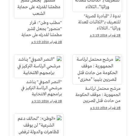
ندوة لـ "المبادرة المصرية"
للتعريف بـ"الكائنات المعدلة
"مطلب وطن": قرار
وراثيًا"..الثلاثاء
"منصور" يجعل المشير
مطمئنا لقدرته على حماية
28 فبراير 2014 5:19 م
الشعب
28 فبراير 2014 5:19 م
"النصر الصوفي" يناشد
مرشحي الرئاسة التركيز في
مرشح محتمل لرئاسة
برامجهم الانتخابية
الجمهورية : موقف الحكومة
من حادث قتل المصريين
28 فبراير 2014 5:15 م
بليبيا "مخزى"
28 فبراير 2014 5:15 م