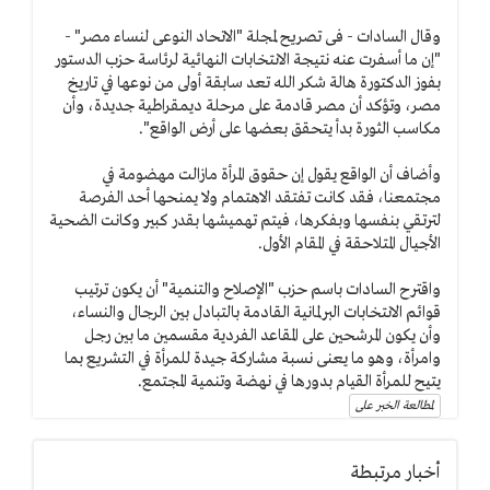
وقال السادات - فى تصريح لمجلة "الاتحاد النوعى لنساء مصر" -
"إن ما أسفرت عنه نتيجة الانتخابات النهائية لرئاسة حزب الدستور
بفوز الدكتورة هالة شكر الله تعد سابقة أولى من نوعها في تاريخ
مصر، وتؤكد أن مصر قادمة على مرحلة ديمقراطية جديدة، وأن
مكاسب الثورة بدأ يتحقق بعضها على أرض الواقع".
وأضاف أن الواقع يقول إن حقوق المرأة مازالت مهضومة في
مجتمعنا، فقد كانت تفتقد الاهتمام ولا يمنحها أحد الفرصة
لترتقي بنفسها وبفكرها، فيتم تهميشها بقدر كبير وكانت الضحية
الأجيال المتلاحقة في المقام الأول.
واقترح السادات باسم حزب "الإصلاح والتنمية" أن يكون ترتيب
قوائم الانتخابات البرلمانية القادمة بالتبادل بين الرجال والنساء،
وأن يكون المرشحين على المقاعد الفردية مقسمين ما بين رجل
وامرأة، وهو ما يعنى نسبة مشاركة جيدة للمرأة في التشريع بما
يتيح للمرأة القيام بدورها في نهضة وتنمية المجتمع.
لمطالعة الخبر على
أخبار مرتبطة