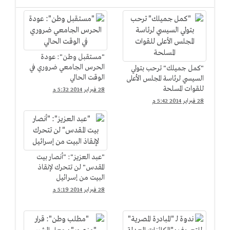
"مستقبل وطن": عودة
الحرس الجامعي ضروري في
"كمل جميلك" ترحب بتولي
الوقت الحالي
السيسي لرئاسة المجلس الأعلى
للقوات المسلحة
28 فبراير 2014 5:32 م
28 فبراير 2014 5:42 م
"عبد العزيز": "أنصار بيت
المقدس" لن تتحرك لإنقاذ
البيت من إسرائيل
28 فبراير 2014 5:19 م