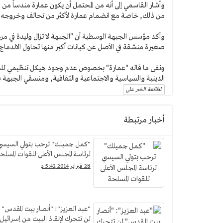
وأشار القاسمي إلى أنه من المحتمل أن يكون عمارة مندساً من 
من ذلك, خاصة مع انضمام عمارة لأكثر من تحالف وخروجه 
وأكد مؤسس الجبهة الوسطية أن "الجبهة لا تزال وليدة في مرح
صغيرة منشقة في الأصل عن كيانات أكبر منها تحاول الاندما
ونفى ما قاله "عمارة" بخصوص عدم وجود هيكل تنظيمي للجب
الدينية والسياسية والاجتماعية والثقافية, ومنسقي الجبهة ف
لمطالعة الخبر على
أخبار مرتبطة
"كمل جميلك" ترحب بتولي السيسي
لرئاسة المجلس الأعلى للقوات المسلح
28 فبراير 2014 5:42 م
"عبد العزيز": "أنصار بيت المقدس"
لن تتحرك لإنقاذ البيت من إسرائيل