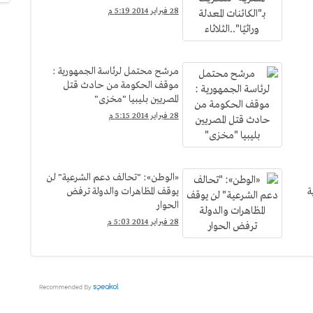
28 فبراير 2014 5:19 م
مرشح محتمل لرئاسة الجمهورية :
موقف الحكومة من حادث قتل
المصريين بليبيا "مخزى"
28 فبراير 2014 5:15 م
«الوطن»: "تحالف دعم الشرعية" لن
ة
يوقف المظاهرات والدولة ترفض
الحوار
28 فبراير 2014 5:03 م