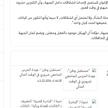
الإخوان المسلمين لإحداث انشقاقات داخل الجبهة, وأن الكثيرين حذروه
منهم في وقت قصير.
لة النشأة, ولا تحتمل أي انشقاقات, لا سيما وأنها تتكون من كيانات
ج جميعها تحت كيان واحد".
هة, مؤكداً أن الهيكل موجود بالفعل ومعلن, ويضم لجان الجبهة
ي المحافظات.
"مستقبل وطن": عودة الحرس
ة
الجامعي ضروري في الوقت الحالي
28 فبراير 2014 5:32 م
ندوة لـ "المبادرة المصرية" للتعريف
بـ"الكائنات المعدلة وراثيًا"..الثلاثاء