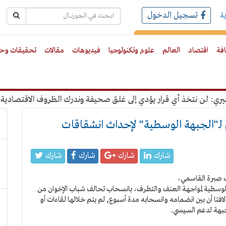
تسجيل الدخول
ة
رك بالبريد الالكترونى
افة
اقتصاد
العالم
علوم وتكنولوجيا
فيديوهات
مقالات
تحقيقات وحو
لن نتخذ أي قرار يؤدي إلى غلق صحيفة وندرك الظروف الاقتصادية
لـ"الجبهة الوسطية" لإحداث انشقاقات
شارك
شارك
شارك
شارك
سطية لمواجهة العنف والتطرف، بانسحاب تحالف شباب الإخوان من
افتا أن بين انضمامه وانسحابه مدة أسبوع, لم يتم خلالها لقاءات أو
لجبهة لدعم السيسي.