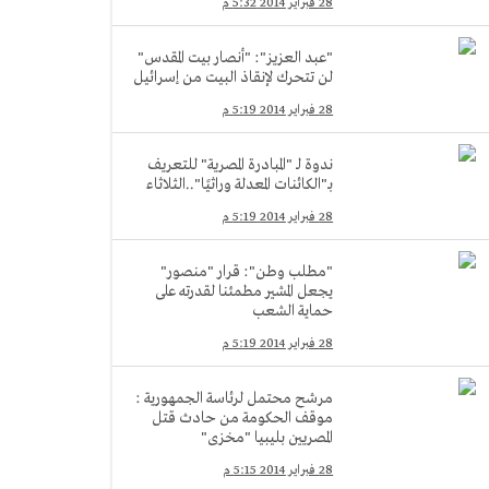
28 فبراير 2014 5:32 م
"عبد العزيز": "أنصار بيت المقدس"
لن تتحرك لإنقاذ البيت من إسرائيل
28 فبراير 2014 5:19 م
ندوة لـ "المبادرة المصرية" للتعريف
بـ"الكائنات المعدلة وراثيًا"..الثلاثاء
28 فبراير 2014 5:19 م
"مطلب وطن": قرار "منصور"
يجعل المشير مطمئنا لقدرته على
حماية الشعب
28 فبراير 2014 5:19 م
مرشح محتمل لرئاسة الجمهورية :
موقف الحكومة من حادث قتل
المصريين بليبيا "مخزى"
28 فبراير 2014 5:15 م