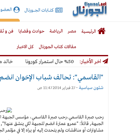
الجورنال
العضوي
كتـــابات الجـــــورنال
نت
لقائمة
إشت
مصر
الرياضة
حوادث وقضايا
فن و ثق
الرئيسية
لرئيسية
مقالات كتاب الجورنال
كل الاخبار
ر المونديال بنسبة 50% حال استمرار كورونا
اخر الأخبار:
خالد ميري: 
"القاسمي": تحالف شباب الإخوان انضم 
شئون سياسية
-
27 فبراير 2014 11:47 ص
رحب صبرة القاسمي،
رحب صبرة القاسمي، مؤسس الجبهة الو
الجبهة, قائلاً: "عمرو عمارة انضم للجبهة لكي ينشق عنها!", ل
مشاوارات أو مناقشات ولم يتحدث إليه أو يراه إلا في مؤتمر ا