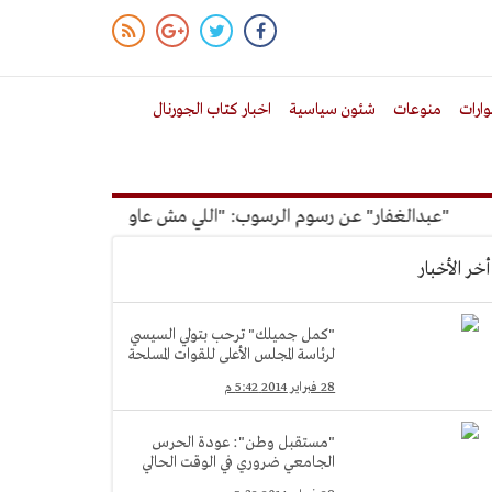
ارات
منوعات
شئون سياسية
اخبار كتاب الجورنال
"عبدالغفار" عن رسوم الرسوب: "اللي مش عاوز يتعلم ملوش مجانية"
أخر الأخبار
"كمل جميلك" ترحب بتولي السيسي
لرئاسة المجلس الأعلى للقوات المسلحة
28 فبراير 2014 5:42 م
"مستقبل وطن": عودة الحرس
الجامعي ضروري في الوقت الحالي