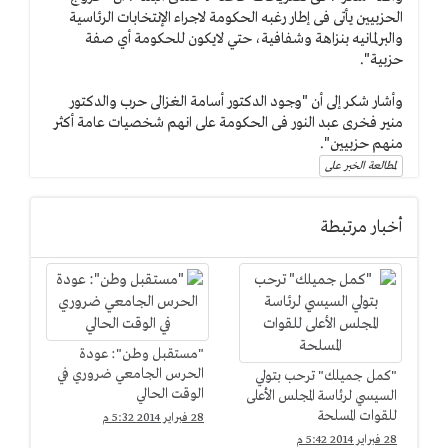
الحزبيين يأتى فى إطار رغبه الحكومة لاجراء الإنتخابات الرئاسية
والبرلمانيه بنزاهة وشفافية، حتي لايكون للحكومة أي صفة
حزبية".
وأشار شكر إلى أن "وجود الدكتور أسامة الغزالى حرب والدكتور
منير فخرى عبد النور فى الحكومة على انهم شخصيات عامة أكثر
منهم حزبيين".
لمطالعة الخبر على
أخبار مرتبطة
"مستقبل وطن": عودة
الحرس الجامعي ضروري في
"كمل جميلك" ترحب بتولي
الوقت الحالي
السيسي لرئاسة المجلس الأعلى
للقوات المسلحة
28 فبراير 2014 5:32 م
28 فبراير 2014 5:42 م