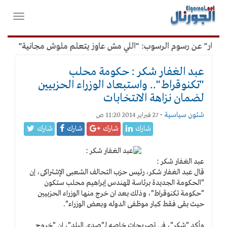
لقائمة
فتح
لرئيسية
واغلاق
القائمة
فار" عن رسوم الرسوب: "اللي مش عاوز يتعلم ملوش مجانية"
أمي
عبد الغفار شكر : حكومة محلب
"تكنوقراط".. واستبعاد الوزراء الحزبيين
لضمان نزاهة الانتخابات
شئون سياسية
-
27 فبراير 2014 11:20 ص
شارك
شارك
شارك
شارك
عبد الغفار شكر :
قال عبد الغفار شكر، رئيس حزب التحالف الشعبى الإشتراكى، إن
"الحكومة الجديدة برئاسة المهندس إبراهيم محلب ستكون
"حكومة تكنوقراط"، وذلك بعد ان خرج منها الوزراء الحزبيين
حيث بقى فقط كبار موظفى الدوله وبعض الوزراء".
وأكد "شكر"، فى تصريحات خاصه لـ"صدى البلد"، ان "خروج