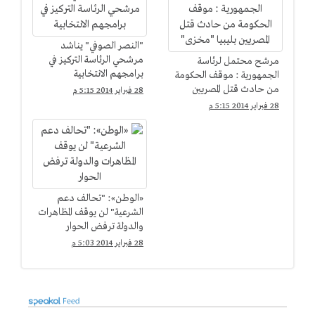
"النصر الصوفي" يناشد
مرشحي الرئاسة التركيز في
مرشح محتمل لرئاسة
برامجهم الانتخابية
الجمهورية : موقف الحكومة
من حادث قتل المصريين
28 فبراير 2014 5:15 م
بليبيا "مخزى"
28 فبراير 2014 5:15 م
«الوطن»: "تحالف دعم
الشرعية" لن يوقف المظاهرات
والدولة ترفض الحوار
28 فبراير 2014 5:03 م