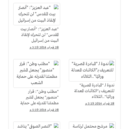
"عبد العزيز": "أنصار بيت
المقدس" لن تتحرك لإنقاذ
البيت من إسرائيل
28 فبراير 2014 5:19 م
ندوة لـ "المبادرة المصرية"
للتعريف بـ"الكائنات المعدلة
"مطلب وطن": قرار
وراثيًا"..الثلاثاء
"منصور" يجعل المشير
مطمئنا لقدرته على حماية
28 فبراير 2014 5:19 م
الشعب
28 فبراير 2014 5:19 م