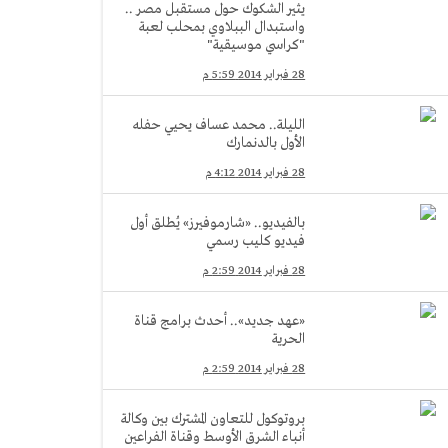
يثير الشكوك حول مستقبل مصر ..
واستبدال الببلاوي بمحلب لعبة
"كراسي موسيقية"
28 فبراير 2014 5:59 م
الليلة.. محمد عساف يحيي حفله
الأول بالدنمارك
28 فبراير 2014 4:12 م
بالفيديو.. «شارموفيرز» يُطلق أول
فيديو كليب رسمي
28 فبراير 2014 2:59 م
«عهد جديد».. أحدث برامج قناة
الحرية
28 فبراير 2014 2:59 م
بروتوكول للتعاون المشترك بين وكالة
أنباء الشرق الأوسط وقناة الفراعين