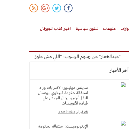
ارات
منوعات
شئون سياسية
اخبار كتاب الجورنال
عبدالغفار" عن رسوم الرسوب: "اللي مش عاوز يتعلم ملوش مجانية"
أخر الأخبار
ساينس مونيتور: الإضرابات وراء
استقالة حكومة الببلاوي ..وعمال
النقل أجبروا رجال الجيش علي
قيادة الأتوبيسات
28 فبراير 2014 5:59 م
الإيكونوميست: استقالة الحكومة