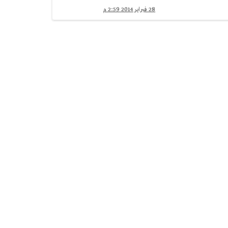
28 فبراير 2014 2:59 م