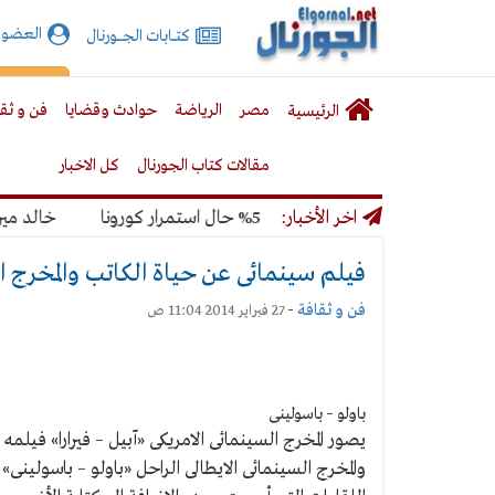
الجورنال
العضوي
كتـــابات الجـــــورنال
نت
لقائمة
إشت
مصر
الرياضة
حوادث وقضايا
فن و ثق
الرئيسية
لرئيسية
مقالات كتاب الجورنال
كل الاخبار
المونديال بنسبة 50% حال استمرار كورونا
اخر الأخبار:
خالد ميري: ل
فيلم سينمائى عن حياة الكاتب والمخرج ال
فن و ثقافة
-
27 فبراير 2014 11:04 ص
باولو – باسولينى
يصور المخرج السينمائى الامريكى «آبيل – فيرارا» فيلمه