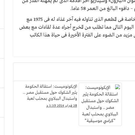
نوان «البترول» وسيناريو آخر أفلامه الذى لم يمهله القدر من
و» البالغ من العمر 58 عاما.
ويركز الفيلم على الفترة الأخيرة فى حياة «باسولينى» خاصة فى المطعم الذى تناوله فيه آخر غذاء له فى 1975 مع
اليوم التالى مما تطلب من المخرج أجراء عدة لقاءات مع بعض
زيد من الضوء على الفترة الأخيرة فى حياة هذا الكاتب
الإيكونوميست: استقالة الحكومة
يثير الشكوك حول مستقبل مصر ..
واستبدال الببلاوي بمحلب لعبة
"كراسي موسيقية"
28 فبراير 2014 5:59 م