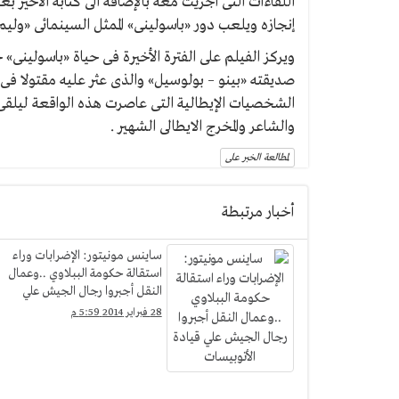
اللقاءات التى أجريت معه بالإضافة الى كتابة الأخير بع
إنجازه ويلعب دور «باسولينى» الممثل السينمائى «وليم – داف
صديقته «بينو – بولوسيل» والذى عثر عليه مقتولا فى 
الشخصيات الإيطالية التى عاصرت هذه الواقعة ليلقى م
والشاعر والمخرج الايطالى الشهير .
لمطالعة الخبر على
أخبار مرتبطة
ساينس مونيتور: الإضرابات وراء
استقالة حكومة الببلاوي ..وعمال
النقل أجبروا رجال الجيش علي
قيادة الأتوبيسات
28 فبراير 2014 5:59 م