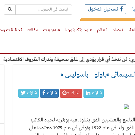
تسجيل الدخول
ة
رك بالبريد الالكترونى
افة
اقتصاد
العالم
علوم وتكنولوجيا
فيديوهات
مقالات
تحقيقات وحو
ن نتخذ أي قرار يؤدي إلى غلق صحيفة وندرك الظروف الاقتصادية
"
سينمائى «باولو – باسولينى »
شارك
شارك
شارك
شارك
 التاسع والعشرين الذى يتناول فيه بورتريه لحياه الكاتب
والمخرج السينمائى الايطالى الراحل «باولو – باسولينى» الذى ولد فى عام 1922 وتوفى فى عام 1975 معتمدا على