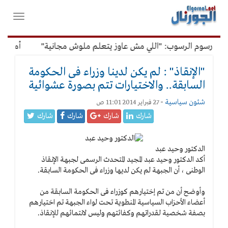
لقائمة
فتح
لرئيسية
واغلاق
القائمة
ن رسوم الرسوب: "اللي مش عاوز يتعلم ملوش مجانية"
أمين الإد
"الإنقاذ" : لم يكن لدينا وزراء فى الحكومة
السابقة.. والاختيارات تتم بصورة عشوائية
شئون سياسية
-
27 فبراير 2014 11:01 ص
شارك
شارك
شارك
شارك
الدكتور وحيد عبد
أكد الدكتور وحيد عبد المجيد المتحدث الرسمى لجبهة الإنقاذ
الوطنى ، أن الجبهة لم يكن لديها وزراء فى الحكومة السابقة.
وأوضح أن من تم إختيارهم كوزراء فى الحكومة السابقة من
أعضاء الأحزاب السياسية المنطوية تحت لواء الجبهة تم اختيارهم
بصفة شخصية لقدراتهم وكفائتهم وليس لانتمائهم للإنقاذ.