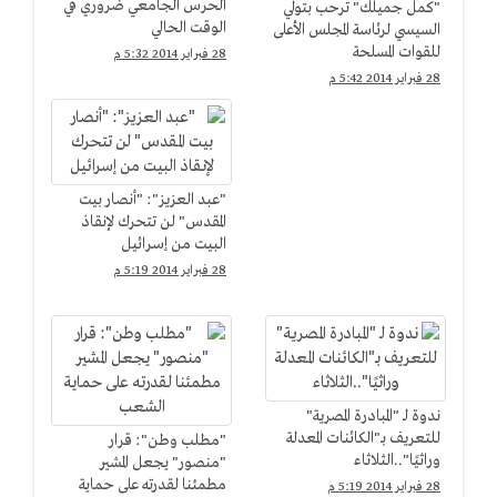
الحرس الجامعي ضروري في
"كمل جميلك" ترحب بتولي
الوقت الحالي
السيسي لرئاسة المجلس الأعلى
للقوات المسلحة
28 فبراير 2014 5:32 م
28 فبراير 2014 5:42 م
"عبد العزيز": "أنصار بيت
المقدس" لن تتحرك لإنقاذ
البيت من إسرائيل
28 فبراير 2014 5:19 م
ندوة لـ "المبادرة المصرية"
للتعريف بـ"الكائنات المعدلة
"مطلب وطن": قرار
وراثيًا"..الثلاثاء
"منصور" يجعل المشير
مطمئنا لقدرته على حماية
28 فبراير 2014 5:19 م