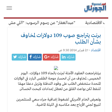
لقائمة
فتح
لرئيسية
واغلاق
القائمة
ف الاقتصادية
"عبدالغفار" عن رسوم الرسوب: "اللي مش عاوز يت
برنت يتراجع صوب 109 دولارات لمخاوف
بشأن الطلب
اقتصاد
-
27 فبراير 2014 9:30 ص
شارك
شارك
شارك
شارك
برنت
تراجعت العقود الآجلة لبرنت باتجاه 109 دولارات، اليوم
الخميس، لمخاوف من أن انحسار موجة الطقس البارد في الولايات
المتحدة ستخفض الطلب على وقود التدفئة وتزيل دعمًا مهمًا
للنفط لكن بواعث القلق من تعطل إمدادات كبحت الخسائر.
وتعرض الخام الأمريكي لضغوط إضافية جراء سعي المستثمرين
للبيع لجني الأرباح بعد مكاسبه في الليلة الماضية.