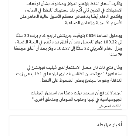
وتأثرت أسعار النفط بارتفاع الدولار ومخاوف بشأن توقعات
الاستهلاك في الصين ثاني أكبر بلد مستهلك للنفط في العالم،
واقتدى الخام أيضًا بانخفاض معظم الأصول عالية المخاطر مثل
الأسهم الآسيوية والمعادن الصناعية.
وبحلول الساعة 0636 بتوقيت جرينتش تراجع خام برنت 30 سنتًا
إلى 109.22 دولار للبرميل بعد أن أغلق دون تغير في الليلة الماضية،
ونزل الخام الأمريكي 32 سنتًا إلى 102.27 دولار بعد أن أغلق مرتفعًا
76 سنتا.
وقال تشي تات تان محلل الاستثمار لدى فيليب فيوتشرز في
سنغافورة "مع تحسن الطقس قد نرى تراجعا في الطلب على زيت
التدفئة وهو ما سيضع بعض الضغوط على النفط.
"إجمالا نتوقع أن يستمد برنت دعمًا من استمرار التوترات
الجيوسياسية في ليبيا وجنوب السودان ومناطق أخرى."
لمطالعة الخبر على
أخبار مرتبطة